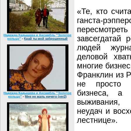
«Те, кто счит
ганста-р
пересмотре
Надежда Кадышева и Ансамбль ''Золотое
завсегдатай 
кольцо''
-
Край ты мой заброшенный
людей журн
деловой хват
многие бизне
Франклин из Pr
не просто 
бизнеса, а 
Надежда Кадышева и Ансамбль ''Золотое
кольцо''
-
Мне не жаль ничего (ver2)
выживания,
неудач и вос
лестнице».