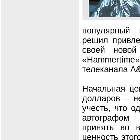
популярный
решил привле
своей новой
«Hammertime
телеканала A&
Начальная це
долларов – н
учесть, что 
автографом
принять во в
ценность этог