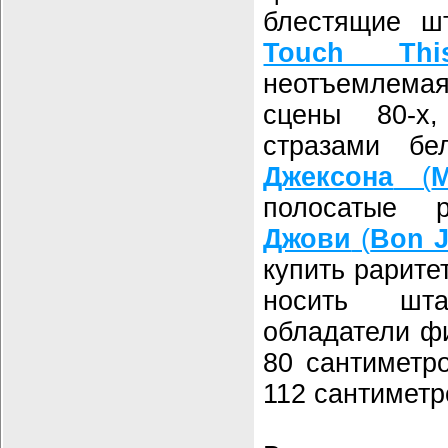
блестящие ш
Touch Thi
неотъемлема
сцены 80-х
стразами б
Джексона
(
M
полосатые
Джови
(
Bon J
купить рарите
носить шт
обладатели фи
80 сантиметр
112 сантиметр