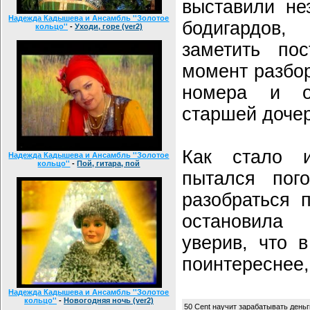
выставили не
Надежда Кадышева и Ансамбль ''Золотое
бодигардо
кольцо''
-
Уходи, горе (ver2)
заметить пос
момент разбор
номера и о
старшей доче
Как стало и
Надежда Кадышева и Ансамбль ''Золотое
кольцо''
-
Пой, гитара, пой
пытался пог
разобраться 
остановила 
уверив, что 
поинтереснее,
Надежда Кадышева и Ансамбль ''Золотое
кольцо''
-
Новогодняя ночь (ver2)
50 Cent научит зарабатывать деньг