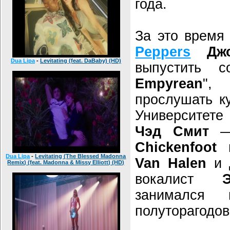
года.
За это время
Peppers
Дж
Dua Lipa
-
Levitating (feat. DaBaby) (HD)
выпустить 
Empyrean
",
прослушать к
Университете
Чэд Смит
— 
Chickenfoot
в
Dua Lipa
-
Levitating (The Blessed Madonna
Van Halen
и
Remix) (feat. Madonna & Missy Elliott) (HD)
вокалист
занимался 
полуторагодов