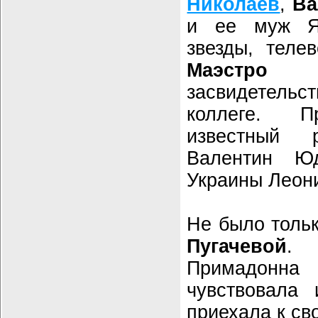
Николаев
,
Ва
и ее муж Я
звезды, теле
Маэстро
засвидетел
коллеге. П
известный 
Валентин Юд
Украины Леон
Не было толь
Пугачевой
. 
Примадон
чувствовала
приехала к св