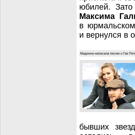
юбилей. Зато
Максима Гал
в юрмальском
и вернулся в 
Мадонна написала песню о Гае Ри
бывших звезд