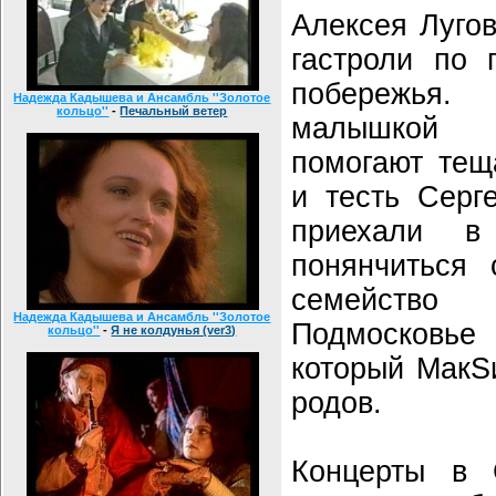
Алексея Лугов
гастроли по 
побережья.
Надежда Кадышева и Ансамбль ''Золотое
кольцо''
-
Печальный ветер
малышкой 
помогают тещ
и тесть Серг
приехали в
понянчиться 
семейство
Надежда Кадышева и Ансамбль ''Золотое
Подмосковье
кольцо''
-
Я не колдунья (ver3)
который МакS
родов.
Концерты в