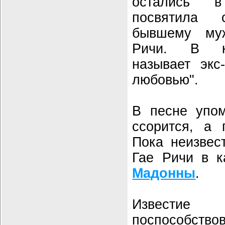
остались 
посвятила
бывшему му
Ричи. В 
называет экс
любовью".
В песне упом
ссорится, а 
Пока неизвес
Гае Ричи в к
Мадонны
.
Извести
поспособство