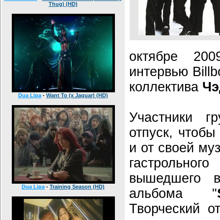
Thug) (HD)
октябре 20
интервью Bill
коллектива
Чэ
Dua Lipa
-
Want To (x Jaguar) (HD)
Участники г
отпуск, чтобы
и от своей му
гастрольно
вышедшего в
Dua Lipa
-
Training Season (HD)
альбома "
Творческий о