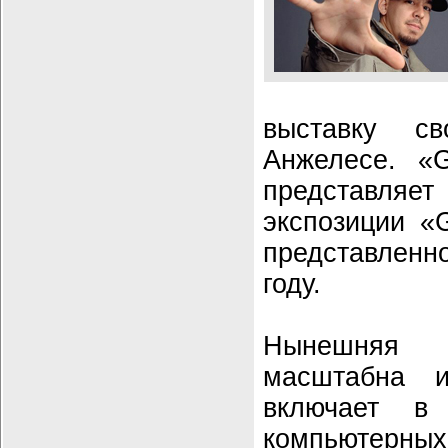
выставку с
Анжелесе. «G
представляе
экспозиции «G
представлен
году.
Нынешняя 
масштабна и
включает в
компьютерн