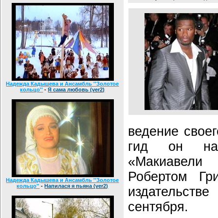
Надежда Кадышева и Ансамбль ''Золотое
кольцо''
-
Я сама любовь (ver2)
ведение своег
гид он на
«Макиавел
Робертом Гр
Надежда Кадышева и Ансамбль ''Золотое
кольцо''
-
Напилася я пьяна (ver2)
издательст
сентября.