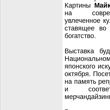
Картины
Май
на соврем
увлеченное ку
ставящее во 
богатство.
Выставка буд
Национально
японского иск
октября. Посе
на память ре
и соответ
мерчандайзинг