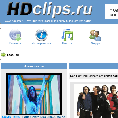
www.hdclips.ru - лучшие музыкальные клипы высокого качества
Главная
Информация
Клипы
Форум
Главная
Новые клипы
Red Hot Chili Peppers объявили да
Calvin Harris
-
Potion (with Dua Lipa & Young