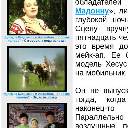
обладателей
Мадонну
», л
глубокой ноч
Сцену вруч
пятнадцать че
Надежда Кадышева и Ансамбль ''Золотое
кольцо''
-
Отговорила роща золотая
это время до
мейк-ап. Ее 
модель Хесус
на мобильник.
Он не выпуск
Надежда Кадышева и Ансамбль ''Золотое
тогда, ког
кольцо''
-
Ой, то не вечер
наконец-т
Параллельн
воздушные п