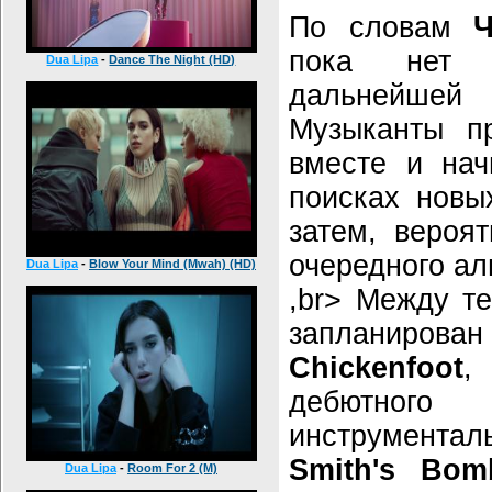
По словам
пока нет 
Dua Lipa
-
Dance The Night (HD)
дальнейше
Музыканты пр
вместе и нач
поисках новы
затем, вероят
очередного ал
Dua Lipa
-
Blow Your Mind (Mwah) (HD)
,br> Между т
запланиров
Chickenfoot
,
дебютно
инструмент
Smith's Bom
Dua Lipa
-
Room For 2 (M)