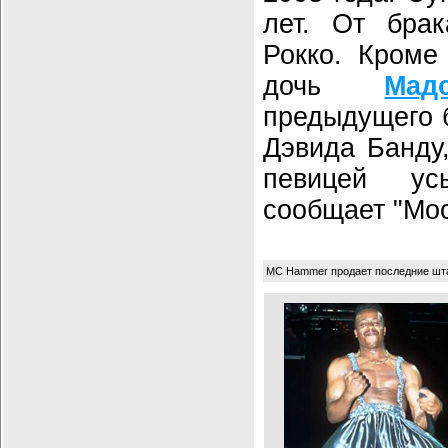
лет. От бра
Рокко. Кроме
дочь
Мад
предыдущего б
Дэвида Банду,
певицей ус
сообщает "Мос
MC Hammer продает последние ш