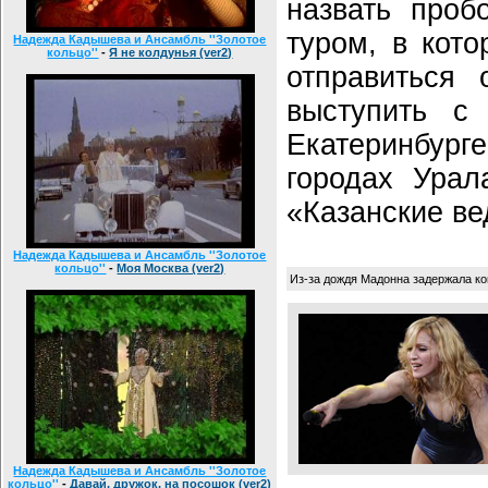
назвать проб
туром, в кот
Надежда Кадышева и Ансамбль ''Золотое
кольцо''
-
Я не колдунья (ver2)
отправиться 
выступить с
Екатеринбур
городах Урал
«Казанские ве
Надежда Кадышева и Ансамбль ''Золотое
кольцо''
-
Моя Москва (ver2)
Из-за дождя Мадонна задержала ко
Надежда Кадышева и Ансамбль ''Золотое
кольцо''
-
Давай, дружок, на посошок (ver2)