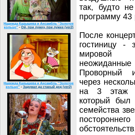
так, будто н
программу 43 
Надежда Кадышева и Ансамбль ''Золотое
кольцо''
-
Ой, при лужку, при лужке (ver2)
После концерт
гостиницу - 
мировой п
неожиданн
Проворный и
через несколь
Надежда Кадышева и Ансамбль ''Золотое
кольцо''
-
Задумал да старый дед (ver2)
на 3 этаж г
который был 
семейства зве
постороннего
обстоятельст