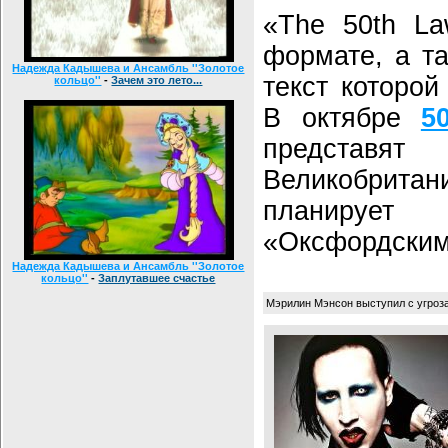
«The 50th La
формате, а та
Надежда Кадышева и Ансамбль ''Золотое
текст которой
кольцо''
-
Зачем это лето...
В октябре
5
представ
Великобритани
планирует
«Оксфордским
Надежда Кадышева и Ансамбль ''Золотое
кольцо''
-
Заплутавшее счастье
Мэрилин Мэнсон выступил с угроз