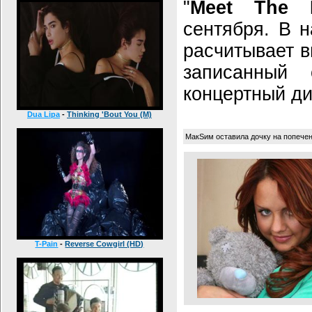
"
Meet The M
сентября. В н
расчитывает в
записанный
концертный ди
Dua Lipa
-
Thinking 'Bout You (M)
МакSим оставила дочку на попече
T-Pain
-
Reverse Cowgirl (HD)