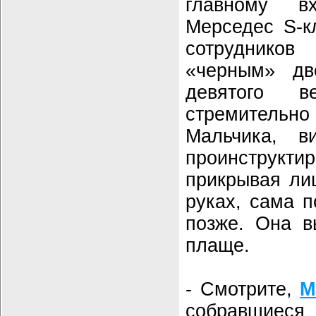
главному в
Мерседес S-к
сотрудников
«черным» дв
девятого 
стремительно
Мальчика, в
проинструкти
прикрывая ли
руках, сама п
позже. Она в
плаще.
- Смотрите,
М
собравшиеся