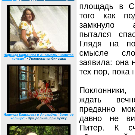
площадь в Са
того как п
замкнуло а
пытался спас
Глядя на по
смысле сло
Надежда Кадышева и Ансамбль ''Золотое
кольцо''
-
Уральская рябинушка
заявила: она 
тех пор, пока 
Поклонники,
ждать веч
преданно мок
Надежда Кадышева и Ансамбль ''Золотое
давно не в
кольцо''
-
При долине, при лужку
Питер. К с