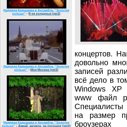
Надежда Кадышева и Ансамбль ''Золотое
кольцо''
-
Я не колдунья (ver2)
концертов. Н
довольно мно
Надежда Кадышева и Ансамбль ''Золотое
записей разл
кольцо''
-
Моя Москва (ver2)
всё дело в то
Windows XP 
www файл р
Специалисты 
на размер п
броузерах
Надежда Кадышева и Ансамбль ''Золотое
кольцо''
-
Давай, дружок, на посошок (ver2)