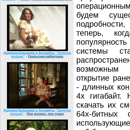
операционны
будем суще
подробности
теперь, ког
популярность 
системы ст
Надежда Кадышева и Ансамбль ''Золотое
кольцо''
-
Уральская рябинушка
распростр
возможным 
открытие ран
- длинных ко
4х гигабайт.
скачать их см
Надежда Кадышева и Ансамбль ''Золотое
64х-битных 
кольцо''
-
При долине, при лужку
использующие