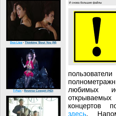
И снова большие файлы
Dua Lipa
-
Thinking 'Bout You (M)
пользователи
полнометра
любимых ис
T-Pain
-
Reverse Cowgirl (HD)
открываемы
концертов 
здесь
. Напо