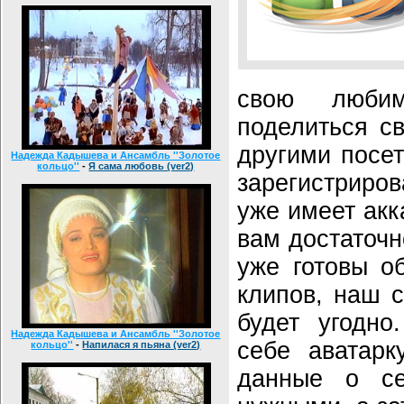
свою люби
поделиться с
другими посе
Надежда Кадышева и Ансамбль ''Золотое
кольцо''
-
Я сама любовь (ver2)
зарегистрир
уже имеет акк
вам достаточн
уже готовы о
клипов, наш с
будет угодно
Надежда Кадышева и Ансамбль ''Золотое
себе аватарк
кольцо''
-
Напилася я пьяна (ver2)
данные о се