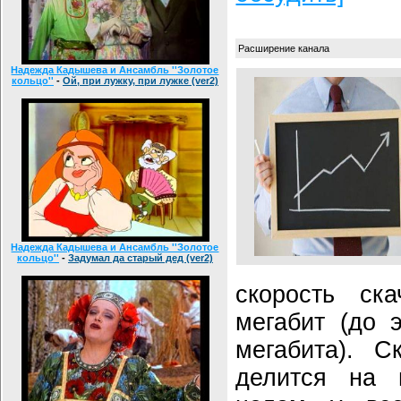
Расширение канала
Надежда Кадышева и Ансамбль ''Золотое
кольцо''
-
Ой, при лужку, при лужке (ver2)
Надежда Кадышева и Ансамбль ''Золотое
кольцо''
-
Задумал да старый дед (ver2)
скорость ск
мегабит (до 
мегабита). С
делится на 