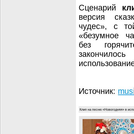
Сценарий
кл
версия ска
чудес», с то
«безумное ч
без горячи
закончило
использование
Источник:
musi
Клип на песню «Новогодняя» в исп