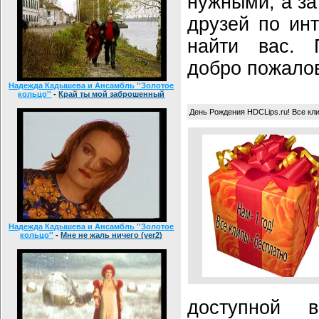
нужными, а за
друзей по инт
найти вас. 
добро пожалов
Надежда Кадышева и Ансамбль ''Золотое
кольцо''
-
Край ты мой заброшенный
День Рождения HDCLips.ru! Все кли
Надежда Кадышева и Ансамбль ''Золотое
кольцо''
-
Мне не жаль ничего (ver2)
доступной 