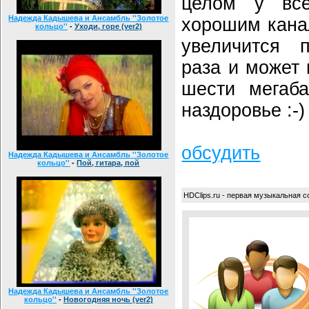
целом у вс
Надежда Кадышева и Ансамбль ''Золотое
хорошим кана
кольцо''
-
Уходи, горе (ver2)
увеличится 
раза и может 
шести мегаба
наздоровье :-)
обсудить
Надежда Кадышева и Ансамбль ''Золотое
кольцо''
-
Пой, гитара, пой
HDClips.ru - первая музыкальная с
Надежда Кадышева и Ансамбль ''Золотое
кольцо''
-
Новогодняя ночь (ver2)