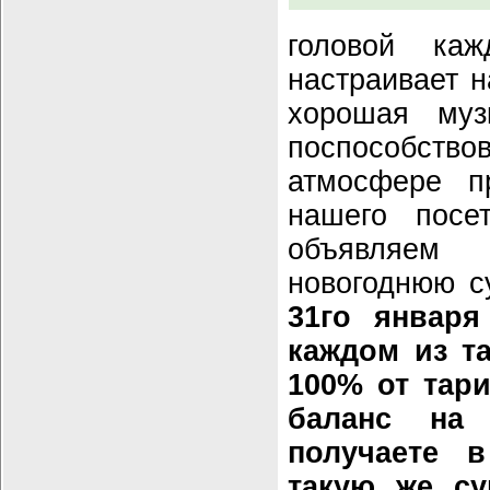
головой ка
настраивает н
хорошая му
поспособс
атмосфере п
нашего посе
объявляем
новогоднюю с
31го январ
каждом из 
100% от тари
баланс на
получаете 
такую же с