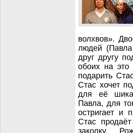
волхвов». Дв
людей (Павла
друг другу по
обоих на это 
подарить Стас
Стас хочет по
для её шика
Павла, для то
остригает и 
Стас продаёт
заколку. Ро