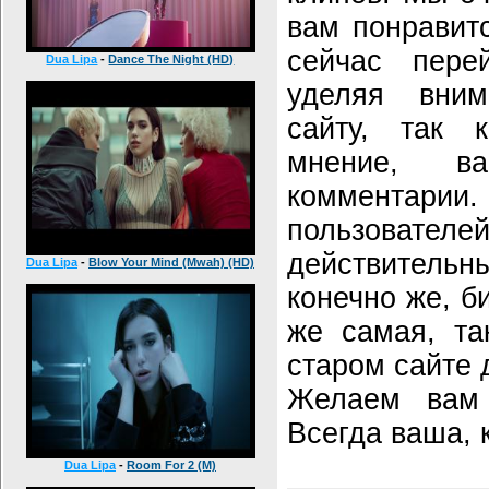
вам понравит
сейчас пере
Dua Lipa
-
Dance The Night (HD)
уделяя вним
сайту, так
мнение, в
комментар
пользоват
действительн
Dua Lipa
-
Blow Your Mind (Mwah) (HD)
конечно же, б
же самая, та
старом сайте 
Желаем вам 
Всегда ваша, 
Dua Lipa
-
Room For 2 (M)