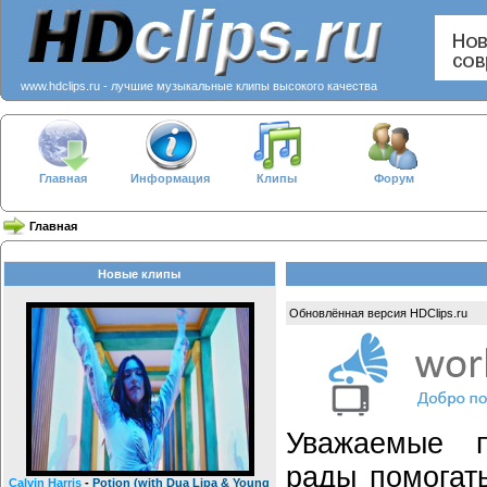
www.hdclips.ru - лучшие музыкальные клипы высокого качества
Главная
Информация
Клипы
Форум
Главная
Новые клипы
Обновлённая версия HDClips.ru
Уважаемые 
рады помогат
Calvin Harris
-
Potion (with Dua Lipa & Young