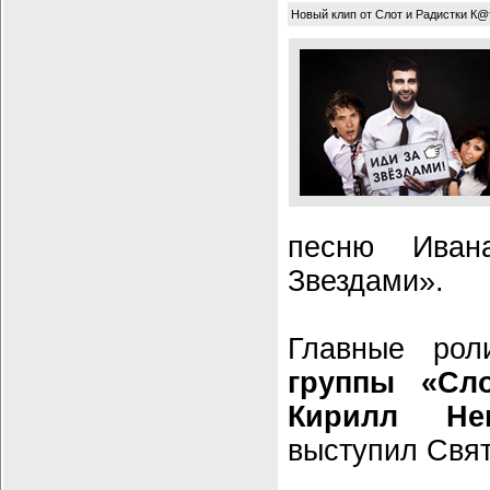
Новый клип от Слот и Радистки К@
песню Иван
Звездами».
Главные ро
группы «Сло
Кирилл Не
выступил Свят