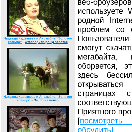
веб-броузеро
используете 
родной Intern
проблем со с
Пользовател
Надежда Кадышева и Ансамбль ''Золотое
кольцо''
-
Отговорила роща золотая
смогут скача
мегабайта,
оборвется, э
здесь бесси
открывать
страницах 
Надежда Кадышева и Ансамбль ''Золотое
соответству
кольцо''
-
Ой, то не вечер
Приятного про
[
посмотрет
обсудить]