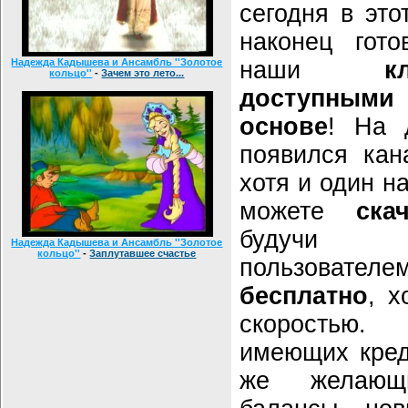
сегодня в эт
наконец гото
Надежда Кадышева и Ансамбль ''Золотое
наши
к
кольцо''
-
Зачем это лето...
доступными
основе
! На 
появился кан
хотя и один н
можете
ска
будучи за
Надежда Кадышева и Ансамбль ''Золотое
кольцо''
-
Заплутавшее счастье
пользоват
бесплатно
, х
скоростью.
имеющих кред
же желающ