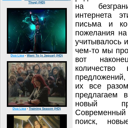
Thug) (HD)
на безгран
интернета э
письма и ко
пожелания на
учитывалось и
чем-то мы про
Dua Lipa
-
Want To (x Jaguar) (HD)
вот наконе
количество
предложений,
их все разо
предлагаем 
новый п
Dua Lipa
-
Training Season (HD)
Современный
поиск, нов