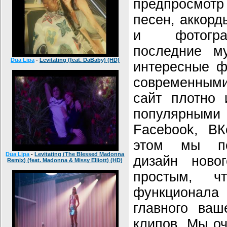
предпросмот
песен, аккорд
и фотогра
последние м
Dua Lipa
-
Levitating (feat. DaBaby) (HD)
интересные ф
современным
сайт плотно 
популярны
Facebook, ВК
этом мы по
Dua Lipa
-
Levitating (The Blessed Madonna
дизайн ново
Remix) (feat. Madonna & Missy Elliott) (HD)
простым, ч
функционала
главного ваш
клипов. Мы оч