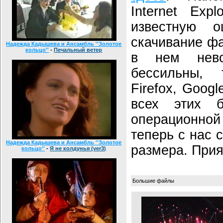
Internet Exp
известную о
скачивание фа
Надежда Кадышева и Ансамбль ''Золотое
кольцо''
-
Печальный ветер
в нем нев
бессильны, 
Firefox, Goog
всех этих 
операционно
теперь с нас 
Надежда Кадышева и Ансамбль ''Золотое
размера. Прия
кольцо''
-
Я не колдунья (ver3)
Большие файлы