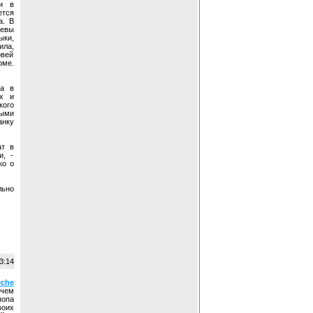
 и в
ется
а. В
евы
ыки,
ила,
овей
оме.
а в
х и
кого
тыми
нку
ат в
и, -
ко о
льно
3:14
che
 чем
опа
воих