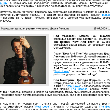
икальные католические организации уже объявили о широкой кампании бойкота
конц
онны
, а национальный координатор кампании протеста Мариан Бруджиньский
нил певицу с "антихристом". Он назвал ее предстоящий концерт "богохульством".
допустить срыва гастролей призвала администрация аэродрома "Бемово" в Варшаве,
нируется выступление певицы. По словам организаторов концерта, концерт
Мадо
ут посетить до 70 тысяч человек. Большая часть билетов уже распродана, сооб
Р-ТАСС.
 Маккартни дописал раритетную песню Джона Леннона
15.07.2009, 1
Пол Маккартни
(
James Paul McCart
завершил работу над раритетной компози
The Beatles
"
Now And Then
" и намер
ближайшее время издать ее, сообщает по
ContactMusic.
Песня "
Now And Then
" была написана
Джо
Ленноном
в 1978 году. До своей смерти в 
году он не успел записать ее, и композ
существовала лишь в демо-версии. В 1995 
вдова Леннона Йоко Оно передала запись "
And Then
", а также треки "
Free As A Bir
"
Real Love
" оставшимся трем битлам 
работы над проектом "
Anthology
".
Пол Маккартни
,
Джордж Харрисон
и
Ри
Старр
дописали свои партии в песнях "
Fre
A Bird
" и "
Real Love
" и впоследствии издал
под маркой
The Beatles
, однако "
Now 
n
" так и осталась незаконченной из-за разногласий между музыкантами. За последние
а Маккартни довел до ума незавершенную композицию, включив в нее партии всех чет
ов.
и "Now And Then" увидит свет, то она станет первой "битловской" записью с 1996 г
а на "
Anthology
" вышла "
Real Love
" , и одним из последних раритетов
The Bea
бще. Известно, что в архивах Маккартни осталась еще лишь 14-минутная авангар