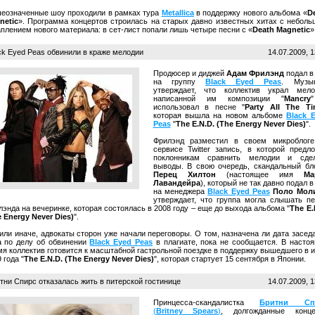
еозначенные шоу проходили в рамках тура
Metallica
в поддержку нового альбома «
D
netic
». Программа концертов строилась на старых давно известных хитах с небол
плением нового материала: в сет-лист попали лишь четыре песни с «
Death Magnetic
»
ck Eyed Peas обвинили в краже мелодии
14.07.2009, 1
Продюсер и диджей
Адам Фрилэнд
подал в
на группу
Black Eyed Peas
. Музык
утверждает, что коллектив украл мел
написанной им композиции "
Mancry
использовал в песне "
Party All The Ti
которая вышла на новом альбоме
Black 
Peas
"
The E.N.D. (The Energy Never Dies)
".
Фрилэнд разместил в своем микроблог
сервисе Twitter запись, в которой предл
поклонникам сравнить мелодии и сдел
выводы. В свою очередь, скандальный бл
Перец Хилтон
(настоящее имя
Ма
Лавандейра
), который не так давно подал в
на менеджера
Black Eyed Peas
Поло Мол
утверждает, что группа могла слышать п
энда на вечеринке, которая состоялась в 2008 году – еще до выхода альбома "
The E.
 Energy Never Dies)
".
или иначе, адвокаты сторон уже начали переговоры. О том, назначена ли дата засед
а по делу об обвинении
Black Eyed Peas
в плагиате, пока не сообщается. В насто
мя коллектив готовится к масштабной гастрольной поездке в поддержку вышедшего в 
 года "
The E.N.D. (The Energy Never Dies)
", которая стартует 15 сентября в Японии.
ни Спирс отказалась жить в питерской гостинице
14.07.2009, 1
Принцесса-скандалистка
Бритни Сп
(
Britney Spears
)
, долгожданные конце