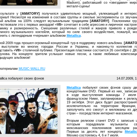
Madsen), работавший со «звездами» мир
металл-сцены!
езультате у
[AMATORY]
получился удивительно мощный, увлекающий и интере
ериал! Несмотря на изменения в составе группы и смелые эксперименты со звучан
ый альбом на 100% следует музыкальным традициям
[AMATORY]
. Поклонники гр
вствовали это с первых аккордов! «
VII
» сочетает в себе агрессию и лиричное настрое
амику и размеренность. Смешение различных стилей и жанров привело к рожд
умного музыкального коктейля, который по силе своего воздействия, пожалуй, м
внить с легендарным «черным» альбомом
Metallica
.
ной 2009 года прошел огромный концертный тур в поддержку нового альбома.
[AMATO
 выступили во многих городах России и Украины, и наконец-то коллектив г
дставить «
VII
» столичной публике. Презентация пластинки состоится 26 сентября с ДК
бунова. На концерте зрители услышат новые песни, а также любимые композиц
дыдущих альбомов!
материалам
MUSIC-WALL.RU
llica побалуют своих фэнов
14.07.2009, 1
Metallica
побалуют своих фэнов сразу д
концертными DVD. Первый из них, записа
в ходе выступления команды 7 июля
французском Ниме, запланирован к релиз
19 октября. Этот диск будет распространя
исключительно на территории Франции
заполучить его смогут и меломаны из др
стран – посредством интернет-магазинов.
Вторым релизом станет DVD с записью 
которым порадовали музыканты св
мексиканских поклонников месяцем ра
Первые за десять лет концерты
Metalli
Мехико состоялись 4, 6 и 7 июля.