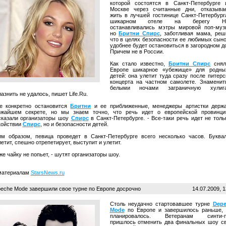
которой состоятся в Санкт-Петербурге
Москве через считанные дни, отказыва
жить в лучшей гостинице Санкт-Петербург
шикарном отеле на берегу Н
останавливались мэтры мировой поп-муз
но
Бритни Спирс
, заботливая мама, реш
что в целях безопасности ее любимых сын
удобнее будет остановиться в загородном д
Причем не в России.
Как стало известно,
Бритни Спирс
снял
Европе шикарное «убежище» для родны
детей: она улетит туда сразу после питерс
концерта на частном самолете. Знамени
белыми ночами заграничную хулига
азнить не удалось, пишет Life.Ru.
де конкретно остановится
Бритни
и ее приближенные, менеджеры артистки держ
ожайшем секрете, но мы знаем точно, что речь идет о европейской провинци
сказали организаторы шоу
Спирс
в Санкт-Петербурге. - Все-таки речь идет не толь
койствии
Спирс
, но и безопасности детей.
им образом, певица проведет в Санкт-Петербурге всего несколько часов. Буква
етит, спешно отрепетирует, выступит и улетит.
же чайку не попьет, - шутят организаторы шоу.
материалам
StarsNews.ru
eche Mode завершили свое турне по Европе досрочно
14.07.2009, 1
Столь неудачно стартовавшее турне
Depe
Mode
по Европе и завершилось раньше,
планировалось. Ветеранам синти-п
пришлось отменить два финальных шоу с