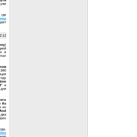
ерта
 уже
 где
нны
щает
2:12
ney
)
цией
ен в
ртал
ном
1980
иция
году
Now
d
" и
для
нго
e As
и их
And
 два
ырех
ода,
tles
дная