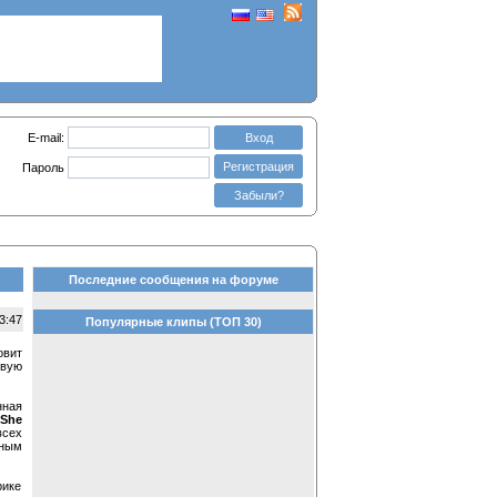
E-mail:
Вход
Регистрация
Пароль
Забыли?
Последние сообщения на форуме
3:47
Популярные клипы (ТОП 30)
овит
овую
ная
She
всех
ьным
рике