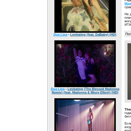
Рад
Мад
срав
Не 
пла
мог
ИТА
Пол
Dua Lipa
-
Levitating (feat. DaBaby) (HD)
Dua Lipa
-
Levitating (The Blessed Madonna
Remix) (feat. Madonna & Missy Elliott) (HD)
The
год
битл
Есл
когд
воо