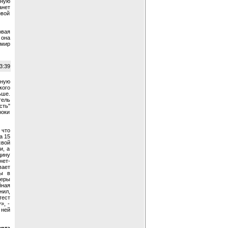
ную
нет
овой
овая
 она
мир
3:39
ную
ого
ше.
ель
ть"
роки
что
а 15
свой
и, а
ину
нет-
вает
бы в
веры
ная
нил,
тест
», -
 ней