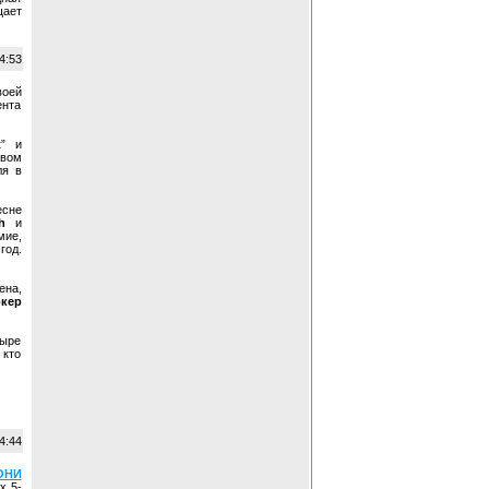
щает
4:53
воей
нта
t
” и
рвом
ля в
есне
h
и
мие,
год.
ена,
ркер
тыре
 кто
4:44
ОНИ
х 5-