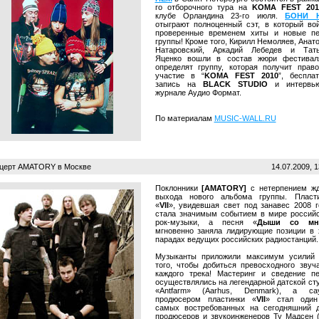
го отборочного тура на
KOMA FEST 201
клубе Орландина 23-го июля.
БОНИ 
отыграют полноценный сэт, в который во
проверенные временем хиты и новые п
группы! Кроме того, Кирилл Немоляев, Анат
Натаровский, Аркадий Лебедев и Тать
Яценко вошли в состав жюри фестивал
определят группу, которая получит прав
участие в “
KOMA FEST 2010
”, беспла
запись на
BLACK STUDIO
и интервь
журнале Аудио Формат.
По материалам
MUSIC-WALL.RU
церт AMATORY в Москве
14.07.2009, 1
Поклонники
[AMATORY]
с нетерпением ж
выхода нового альбома группы. Пласт
«
VII
», увидевшая свет под занавес 2008 г
стала значимым событием в мире россий
рок-музыки, а песня «
Дыши со мн
мгновенно заняла лидирующие позиции в 
парадах ведущих российских радиостанций.
Музыканты приложили максимум усилий
того, чтобы добиться превосходного звуч
каждого трека! Мастеринг и сведение п
осуществлялись на легендарной датской ст
«Antfarm» (Aarhus, Denmark), а сау
продюсером пластинки «
VII
» стал один
самых востребованных на сегодняшний 
продюсеров и звукоинженеров Ту Мадсен 