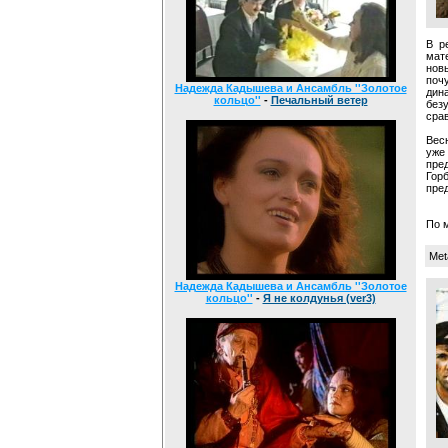
В р
мат
нов
почу
Надежда Кадышева и Ансамбль ''Золотое
дин
кольцо''
-
Печальный ветер
без
сра
Вес
уже
пре
Гор
пре
По 
Meta
Надежда Кадышева и Ансамбль ''Золотое
кольцо''
-
Я не колдунья (ver3)