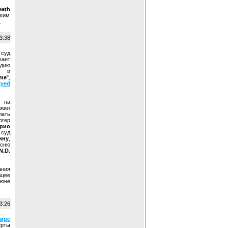
eath
ьшим
.
3:38
 суд
ант
одию
" и
me
",
Eyed
е на
ожил
ать
огер
рио
 суд
ину
,
есню
N.D.
ания
ящее
июне
3:26
ирс
рты