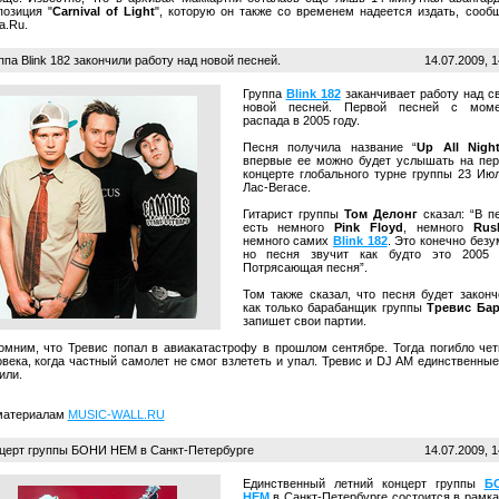
позиция "
Carnival of Light
", которую он также со временем надеется издать, сооб
a.Ru.
па Blink 182 закончили работу над новой песней.
14.07.2009, 1
Группа
Blink 182
заканчивает работу над с
новой песней. Первой песней с моме
распада в 2005 году.
Песня получила название “
Up All Nigh
впервые ее можно будет услышать на пе
концерте глобального турне группы 23 Ию
Лас-Вегасе.
Гитарист группы
Том Делонг
сказал: “В п
есть немного
Pink Floyd
, немного
Rus
немного самих
Blink 182
. Это конечно безу
но песня звучит как будто это 2005 
Потрясающая песня”.
Том также сказал, что песня будет законч
как только барабанщик группы
Тревис Ба
запишет свои партии.
омним, что Тревис попал в авиакатастрофу в прошлом сентябре. Тогда погибло че
века, когда частный самолет не смог взлететь и упал. Тревис и DJ AM единственные
или.
материалам
MUSIC-WALL.RU
церт группы БОНИ НЕМ в Санкт-Петербурге
14.07.2009, 1
Единственный летний концерт группы
Б
НЕМ
в Санкт-Петербурге состоится в рамка