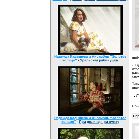
Надежда Кадышева и Ансамбль ''Золотое
собл
кольцо''
-
Уральская рябинушка
- Г
стр
рас
спо
Так
прил
- Да
По 
Dep
Надежда Кадышева и Ансамбль ''Золотое
кольцо''
-
При долине, при лужку