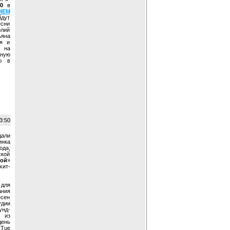
0
в
НЕМ
йдут
есни
олий
яна
я и
о на
тную
ю в
3:50
дали
инка
ода,
ской
ой
»
хит-
 для
ания
есен
удии
нд-
 из
день
(Tue