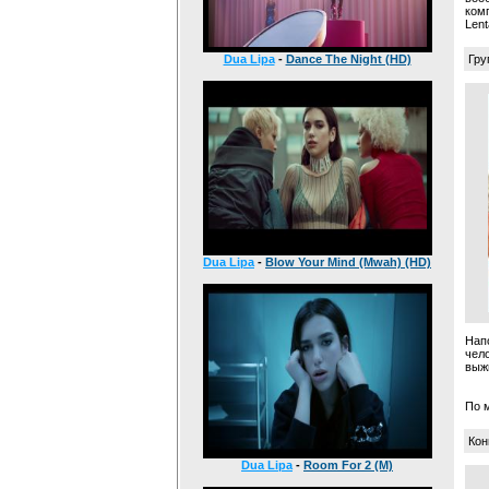
ком
Lent
Dua Lipa
-
Dance The Night (HD)
Груп
Dua Lipa
-
Blow Your Mind (Mwah) (HD)
Нап
чело
выж
По 
Кон
Dua Lipa
-
Room For 2 (M)