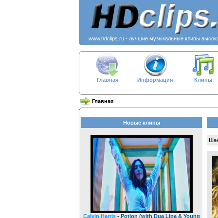
www.hdclips.ru - лучшие музыкальные клипы высок
Главная
Информация
Клипы
Главная
Новые клипы
Шак
Calvin Harris
-
Potion (with Dua Lipa & Young