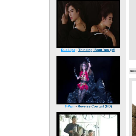
Dua Lipa
-
Thinking 'Bout You (M)
Кон
T-Pain
-
Reverse Cowgirl (HD)