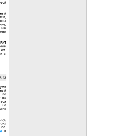
овой
сный
ием,
уппы
ние,
ению
ожно
RY]
отов
 им.
ии с
3:43
вумя
нный
 во
у на
ться
, но
угих
шоу,
оих
нее.
ca
в