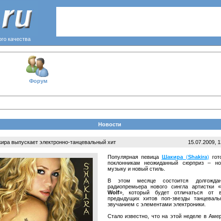
ого качества
Форум
Новости
ира выпускает электронно-танцевальный хит
15.07.2009, 1
Популярная певица
Шакира
(
Shakira
)
гот
поклонникам неожиданный сюрприз – н
музыку и новый стиль.
В этом месяце состоится долгождан
радиопремьера нового сингла артистки «
Wolf
», который будет отличаться от 
предыдущих хитов поп-звезды танцевал
звучанием с элементами электроники.
Стало известно, что на этой неделе в Аме