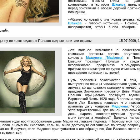
состоялась съемка клипа на дан
композицию, в котором
Шакира
предста
перед зрителями в образе дерзкой платин
блондинки.
«Абсолютно новый стиль, новая музыка, н
Шакира
, - говорит источник, - Похоже,
возвращается, чтобы снова покорить 
ки!».
онну не хотят видеть в Польше видные политики страны
15.07.2009, 1
Лех Валенса включился в обществен
кампанию протеста против августовск
концерта
Мадонны
(
Madonna
)
в Поль
Бывший президент Польши и создат
независимого профсоюза "Солидарнос
призвал организаторов ее турне изменить с
проведения польских гастролей.
Суть проблемы заключается в том, 
выступление певицы запланировано здесь н
августа, когда польские католики отмечают 
праздник Вознесения пресвятой Девы Мари
Польша официально празднует годовщ
Варшавской битвы 1920 года. В своем интер
блоге Лех Валенса написал, что призы
изменить дату концерта
Мадонны
, "что
этот торжественный для нашей польской 
день царила соответствующая достой
молитвенная атмосфера". Валенса напом
 многие годы носит изображение Девы Марии на лацкане пиджака. «Поэтому мой про
снован. Я был бы счастлив, если бы было достигнуто соглашение по этому вопросу
зал он. В случае, если Мадонна прислушается к его обращению, Лех Валенса готов с
 встретиться.