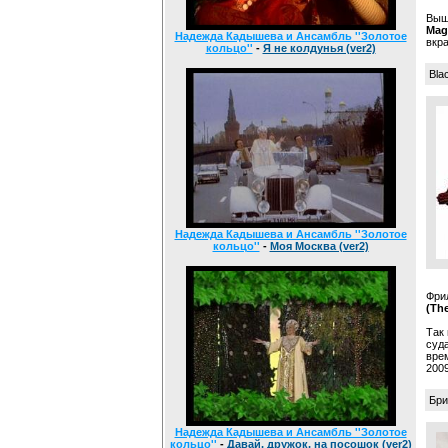
Выш
Mag
Надежда Кадышева и Ансамбль ''Золотое
вкра
кольцо''
-
Я не колдунья (ver2)
Bla
Надежда Кадышева и Ансамбль ''Золотое
кольцо''
-
Моя Москва (ver2)
Фрил
(The
Так 
суд
вре
2009
Брит
Надежда Кадышева и Ансамбль ''Золотое
кольцо''
-
Давай, дружок, на посошок (ver2)