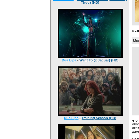
Thug) (HD)
музы
Мад
Dua Lipa
-
Want To (x Jaguar) (HD)
Dua Lipa
-
Training Season (HD)
что
обо
ска
даже