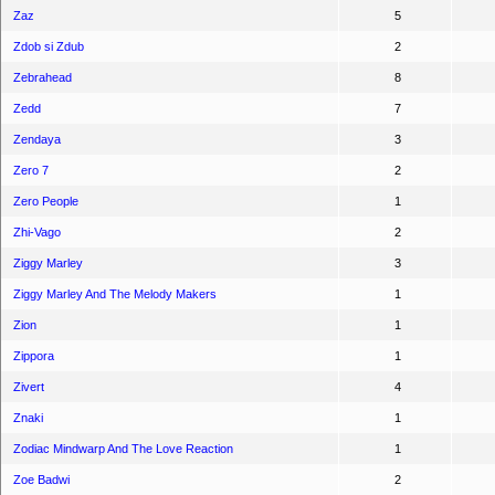
Zaz
5
Zdob si Zdub
2
Zebrahead
8
Zedd
7
Zendaya
3
Zero 7
2
Zero People
1
Zhi-Vago
2
Ziggy Marley
3
Ziggy Marley And The Melody Makers
1
Zion
1
Zippora
1
Zivert
4
Znaki
1
Zodiac Mindwarp And The Love Reaction
1
Zoe Badwi
2