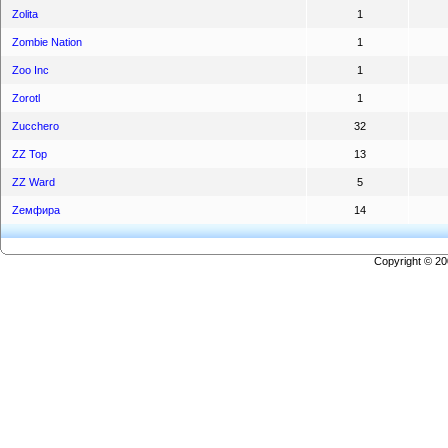
Zolita
1
Zombie Nation
1
Zoo Inc
1
Zorotl
1
Zucchero
32
ZZ Top
13
ZZ Ward
5
Zемфира
14
Copyright © 2