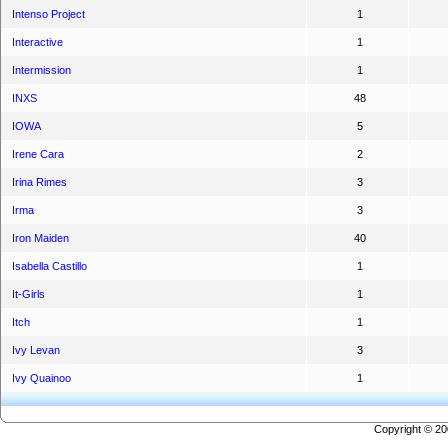
Intenso Project
1
Interactive
1
Intermission
1
INXS
48
IOWA
5
Irene Cara
2
Irina Rimes
3
Irma
3
Iron Maiden
40
Isabella Castillo
1
It-Girls
1
Itch
1
Ivy Levan
3
Ivy Quainoo
1
Copyright © 2