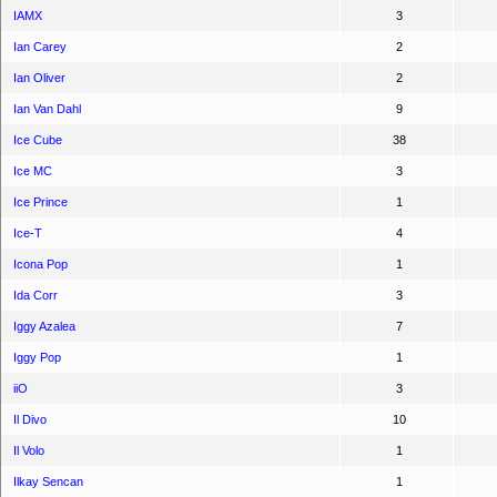
IAMX
3
Ian Carey
2
Ian Oliver
2
Ian Van Dahl
9
Ice Cube
38
Ice MC
3
Ice Prince
1
Ice-T
4
Icona Pop
1
Ida Corr
3
Iggy Azalea
7
Iggy Pop
1
iiO
3
Il Divo
10
Il Volo
1
Ilkay Sencan
1