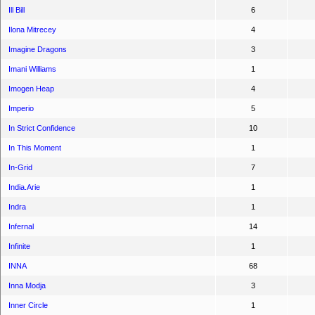
Ill Bill
6
Ilona Mitrecey
4
Imagine Dragons
3
Imani Williams
1
Imogen Heap
4
Imperio
5
In Strict Confidence
10
In This Moment
1
In-Grid
7
India.Arie
1
Indra
1
Infernal
14
Infinite
1
INNA
68
Inna Modja
3
Inner Circle
1