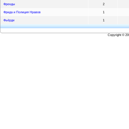
Френды
2
Фрида и Полиция Нравов
1
Фьёрди
1
Copyright © 2