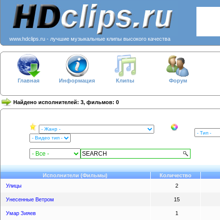
www.hdclips.ru - лучшие музыкальные клипы высокого качества
Главная
Информация
Клипы
Форум
Найдено исполнителей: 3, фильмов: 0
Исполнители (Фильмы)
Количество
Улицы
2
Унесенные Ветром
15
Умар Зияев
1