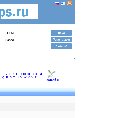
E-mail:
Вход
Регистрация
Пароль
Забыли?
Т
С
У
Ф
Х
Ц
Ч
Ш
Щ
Э
Ю
Я
P
Q
R
S
T
U
V
W
X
Y
Z
Настройки