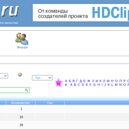
ого качества
Форум
А
Б
В
Г
Д
Е
Ж
З
И
К
Л
М
Н
О
П
Р
#
A
B
C
D
E
F
G
H
I
J
K
L
M
N
O
Количество
Тип
1
10
29