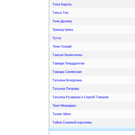
Тина Кароль
Типси Тип
Тони Дачева
Триагрутрика
Тутси
Тяни-Толкай
Таисия Калинченко
Тамара Гвердцители
Тамара Синявская
Татьяна Кочергина
Татьяна Петрова
Татьяна Рузавина и Сергей Таюшев
Трио Меридиан
Тынис Мяги
Тайна Снежной королевы