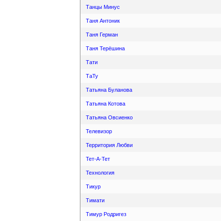
Танцы Минус
Таня Антоник
Таня Герман
Таня Терёшина
Тати
ТаТу
Татьяна Буланова
Татьяна Котова
Татьяна Овсиенко
Телевизор
Территория Любви
Тет-А-Тет
Технология
Тикур
Тимати
Тимур Родригез