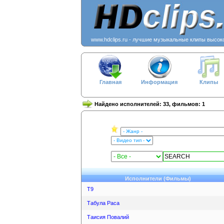
www.hdclips.ru - лучшие музыкальные клипы высок
Главная
Информация
Клипы
Найдено исполнителей: 33, фильмов: 1
Исполнители (Фильмы)
Т9
Табула Раса
Таисия Повалий