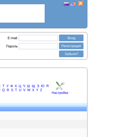
E-mail:
Вход
Регистрация
Пароль
Забыли?
С
Т
У
Ф
Х
Ц
Ч
Ш
Щ
Э
Ю
Я
P
Q
R
S
T
U
V
W
X
Y
Z
Настройки