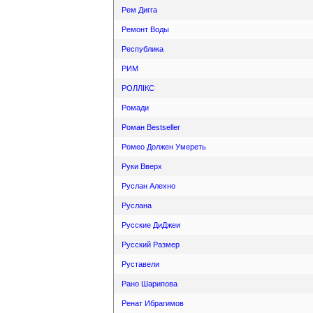
Рем Дигга
Ремонт Воды
Республика
РИМ
РОЛЛIКС
Ромади
Роман Bestseller
Ромео Должен Умереть
Руки Вверх
Руслан Алехно
Руслана
Русские ДиДжеи
Русский Размер
Руставели
Рано Шарипова
Ренат Ибрагимов