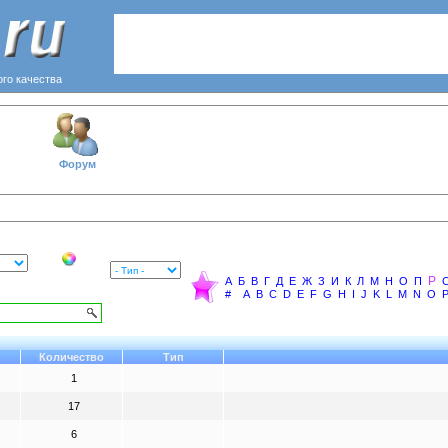
ого качества
Форум
Р
А
Б
В
Г
Д
Е
Ж
З
И
К
Л
М
Н
О
П
#
A
B
C
D
E
F
G
H
I
J
K
L
M
N
O
Количество
Тип
1
17
6