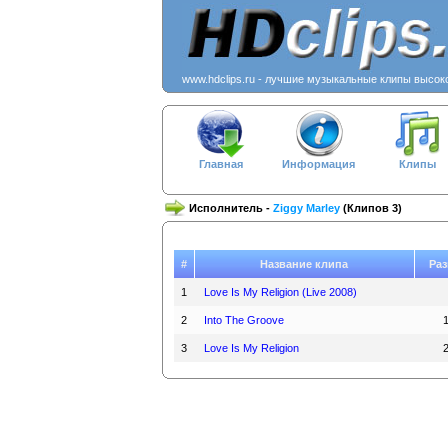
www.hdclips.ru - лучшие музыкальные клипы высок
Главная
Информация
Клипы
Исполнитель -
Ziggy Marley
(Клипов 3)
#
Название клипа
Раз
1
Love Is My Religion (Live 2008)
2
Into The Groove
3
Love Is My Religion