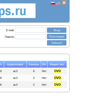
E-mail:
Вход
Регистрация
Пароль
Забыли?
йт
Аудиокодек
Каналы
18+
Видео тип
00
ac3
6
Нет
00
ac3
2
Нет
00
ac3
2
Нет