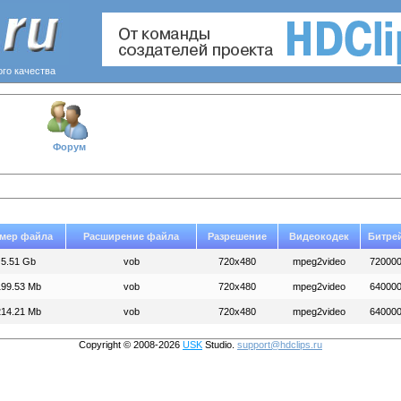
ого качества
Форум
мер файла
Расширение файла
Разрешение
Видеокодек
Битре
5.51 Gb
vob
720x480
mpeg2video
72000
199.53 Mb
vob
720x480
mpeg2video
64000
214.21 Mb
vob
720x480
mpeg2video
64000
Copyright © 2008-2026
USK
Studio.
support@hdclips.ru