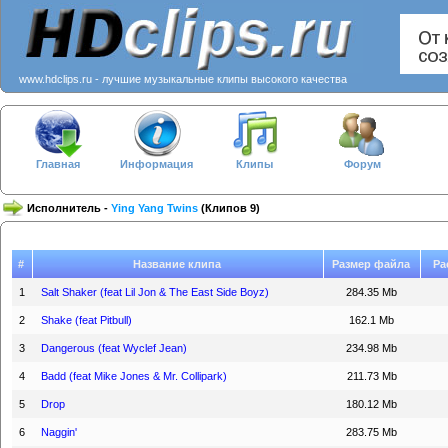
www.hdclips.ru - лучшие музыкальные клипы высокого качества
Главная
Информация
Клипы
Форум
Исполнитель -
Ying Yang Twins
(Клипов 9)
#
Название клипа
Размер файла
Ра
1
Salt Shaker (feat Lil Jon & The East Side Boyz)
284.35 Mb
2
Shake (feat Pitbull)
162.1 Mb
3
Dangerous (feat Wyclef Jean)
234.98 Mb
4
Badd (feat Mike Jones & Mr. Collipark)
211.73 Mb
5
Drop
180.12 Mb
6
Naggin'
283.75 Mb