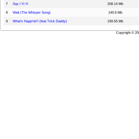
7
Say I Yi Yi
208.14 Mb
8
Wait (The Whisper Song)
140.6 Mb
9
What's Happ'nin'! (feat Trick Daddy)
199.55 Mb
Copyright © 2