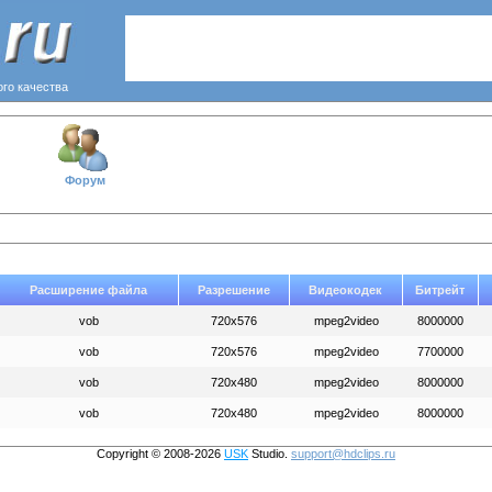
ого качества
Форум
Расширение файла
Разрешение
Видеокодек
Битрейт
vob
720x576
mpeg2video
8000000
vob
720x576
mpeg2video
7700000
vob
720x480
mpeg2video
8000000
vob
720x480
mpeg2video
8000000
Copyright © 2008-2026
USK
Studio.
support@hdclips.ru