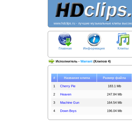
www.hdclips.ru - лучшие музыкальные клипы высок
Главная
Информация
Клипы
Исполнитель -
Warrant
(Клипов 4)
#
Название клипа
Размер файла
1
Cherry Pie
183.1 Mb
2
Heaven
247.84 Mb
3
Machine Gun
164.54 Mb
4
Down Boys
196.04 Mb