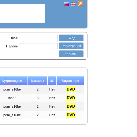
E-mail:
Вход
Регистрация
Пароль
Забыли?
Аудиокодек
Каналы
18+
Видео тип
pcm_s16be
2
Нет
liba52
6
Нет
pcm_s16be
2
Нет
pcm_s16be
2
Нет