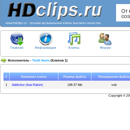
www.hdclips.ru - лучшие музыкальные клипы высокого качества
Главная
Информация
Клипы
Форум
Исполнитель -
Truth Hurts
(Клипов 1)
#
Название клипа
Размер файла
Расширение файла
1
Addictive (feat Rakim)
198.37 Mb
vob
Copyright © 2