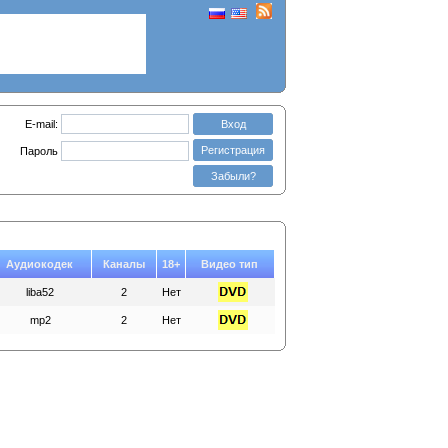
E-mail:
Вход
Регистрация
Пароль
Забыли?
Аудиокодек
Каналы
18+
Видео тип
liba52
2
Нет
mp2
2
Нет