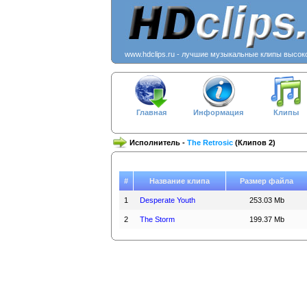
www.hdclips.ru - лучшие музыкальные клипы высок
Главная
Информация
Клипы
Исполнитель -
The Retrosic
(Клипов 2)
#
Название клипа
Размер файла
1
Desperate Youth
253.03 Mb
2
The Storm
199.37 Mb