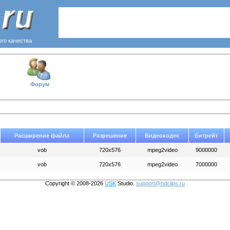
ого качества
Форум
Расширение файла
Разрешение
Видеокодек
Битрейт
vob
720x576
mpeg2video
9000000
vob
720x576
mpeg2video
7000000
Copyright © 2008-2026
USK
Studio.
support@hdclips.ru