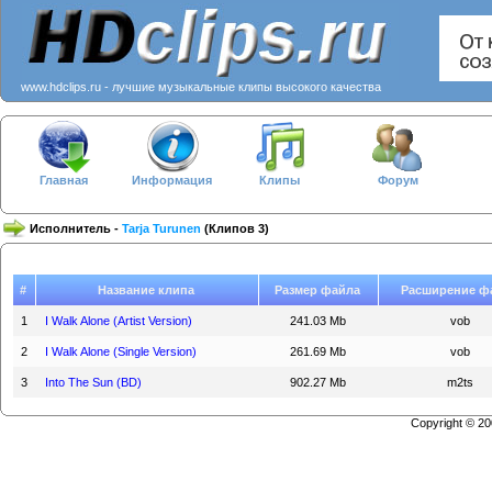
www.hdclips.ru - лучшие музыкальные клипы высокого качества
Главная
Информация
Клипы
Форум
Исполнитель -
Tarja Turunen
(Клипов 3)
#
Название клипа
Размер файла
Расширение ф
1
I Walk Alone (Artist Version)
241.03 Mb
vob
2
I Walk Alone (Single Version)
261.69 Mb
vob
3
Into The Sun (BD)
902.27 Mb
m2ts
Copyright © 2