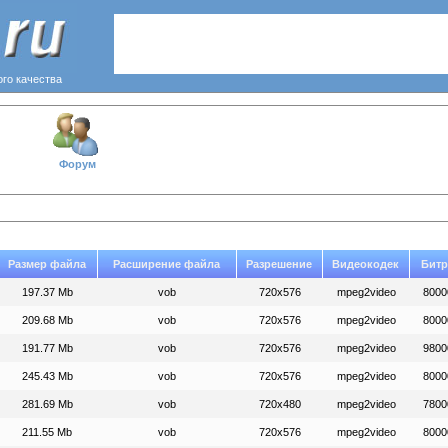
ого качества
Форум
Размер файла
Расширение файла
Разрешение
Видеокодек
Битр
197.37 Mb
vob
720x576
mpeg2video
8000
209.68 Mb
vob
720x576
mpeg2video
8000
191.77 Mb
vob
720x576
mpeg2video
9800
245.43 Mb
vob
720x576
mpeg2video
8000
281.69 Mb
vob
720x480
mpeg2video
7800
211.55 Mb
vob
720x576
mpeg2video
8000