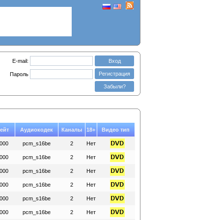
E-mail:
Вход
Регистрация
Пароль
Забыли?
ейт
Аудиокодек
Каналы
18+
Видео тип
000
pcm_s16be
2
Нет
000
pcm_s16be
2
Нет
000
pcm_s16be
2
Нет
000
pcm_s16be
2
Нет
000
pcm_s16be
2
Нет
000
pcm_s16be
2
Нет