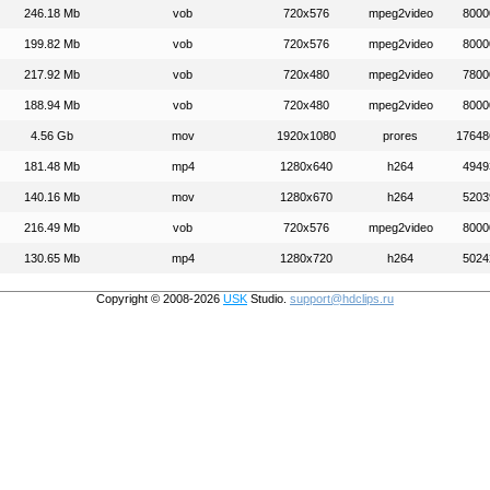
246.18 Mb
vob
720x576
mpeg2video
8000
199.82 Mb
vob
720x576
mpeg2video
8000
217.92 Mb
vob
720x480
mpeg2video
7800
188.94 Mb
vob
720x480
mpeg2video
8000
4.56 Gb
mov
1920x1080
prores
17648
181.48 Mb
mp4
1280x640
h264
4949
140.16 Mb
mov
1280x670
h264
5203
216.49 Mb
vob
720x576
mpeg2video
8000
130.65 Mb
mp4
1280x720
h264
5024
Copyright © 2008-2026
USK
Studio.
support@hdclips.ru