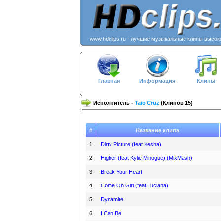
www.hdclips.ru - лучшие музыкальные клипы высок
Главная
Информация
Клипы
Исполнитель -
Taio Cruz
(Клипов 15)
#
Название клипа
1
Dirty Picture (feat Kesha)
2
Higher (feat Kylie Minogue) (MixMash)
3
Break Your Heart
4
Come On Girl (feat Luciana)
5
Dynamite
6
I Can Be