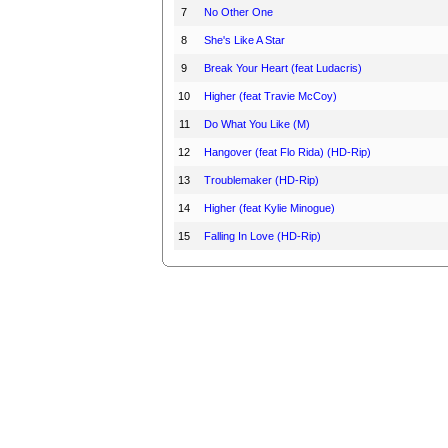
7
No Other One
8
She's Like A Star
9
Break Your Heart (feat Ludacris)
10
Higher (feat Travie McCoy)
11
Do What You Like (M)
12
Hangover (feat Flo Rida) (HD-Rip)
13
Troublemaker (HD-Rip)
14
Higher (feat Kylie Minogue)
15
Falling In Love (HD-Rip)