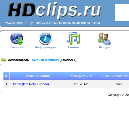
www.hdclips.ru - лучшие музыкальные клипы высокого качества
Главная
Информация
Клипы
Форум
Исполнитель -
Swollen Members
(Клипов 1)
#
Название клипа
Размер файла
Расширение фа
1
Breath (feat Nelly Furtado)
191.28 Mb
vob
Copyright © 2