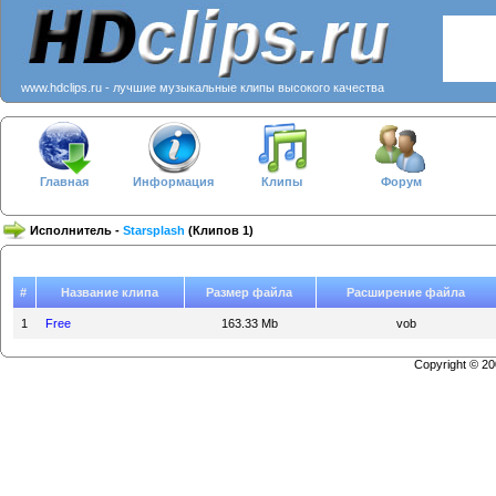
www.hdclips.ru - лучшие музыкальные клипы высокого качества
Главная
Информация
Клипы
Форум
Исполнитель -
Starsplash
(Клипов 1)
#
Название клипа
Размер файла
Расширение файла
1
Free
163.33 Mb
vob
Copyright © 2