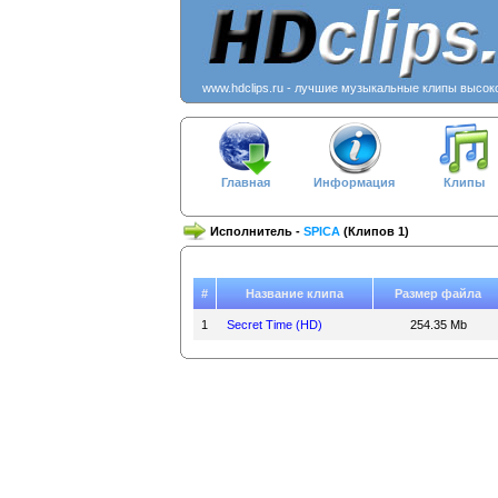
www.hdclips.ru - лучшие музыкальные клипы высок
Главная
Информация
Клипы
Исполнитель -
SPICA
(Клипов 1)
#
Название клипа
Размер файла
1
Secret Time (HD)
254.35 Mb