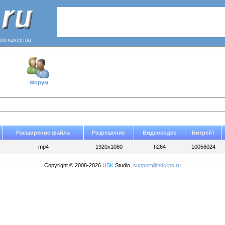
ого качества
Форум
Расширение файла
Разрешение
Видеокодек
Битрейт
mp4
1920x1080
h264
10056024
Copyright © 2008-2026
USK
Studio.
support@hdclips.ru