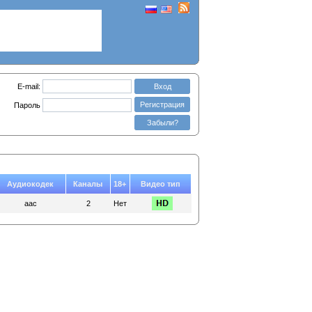
E-mail:
Вход
Регистрация
Пароль
Забыли?
Аудиокодек
Каналы
18+
Видео тип
aac
2
Нет