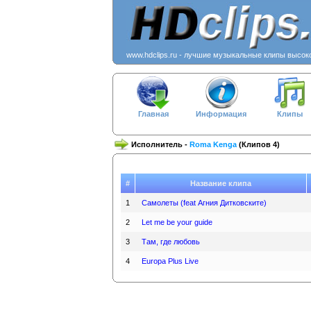
www.hdclips.ru - лучшие музыкальные клипы высок
Главная
Информация
Клипы
Исполнитель -
Roma Kenga
(Клипов 4)
#
Название клипа
1
Самолеты (feat Агния Дитковските)
2
Let me be your guide
3
Там, где любовь
4
Europa Plus Live