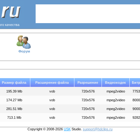
ого качества
Форум
Размер файла
Расширение файла
Разрешение
Видеокодек
Битр
195.39 Mb
vob
720x576
mpeg2video
7753
174.27 Mb
vob
720x576
mpeg2video
8000
281.51 Mb
vob
720x576
mpeg2video
9000
713.1 Mb
vob
720x576
mpeg2video
9282
Copyright © 2008-2026
USK
Studio.
support@hdclips.ru