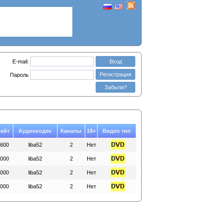
E-mail:
Вход
Регистрация
Пароль
Забыли?
ейт
Аудиокодек
Каналы
18+
Видео тип
600
liba52
2
Нет
000
liba52
2
Нет
000
liba52
2
Нет
000
liba52
2
Нет