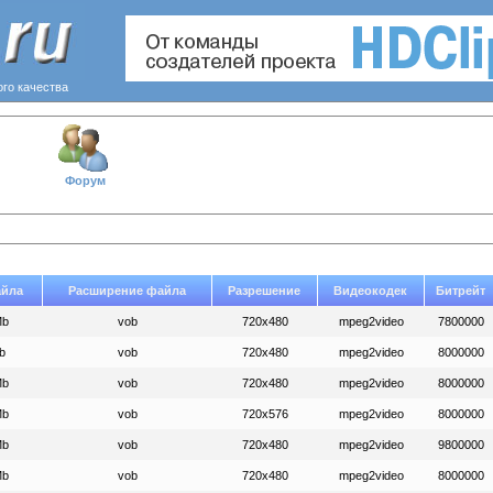
ого качества
Форум
айла
Расширение файла
Разрешение
Видеокодек
Битрейт
Mb
vob
720x480
mpeg2video
7800000
b
vob
720x480
mpeg2video
8000000
Mb
vob
720x480
mpeg2video
8000000
Mb
vob
720x576
mpeg2video
8000000
Mb
vob
720x480
mpeg2video
9800000
Mb
vob
720x480
mpeg2video
8000000