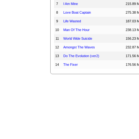
7
I Am Mine
215.89 
8
Love Boat Captain
275.38 
9
Life Wasted
187.03 
10
Man Of The Hour
238.13 
11
World Wide Suicide
156.23 
12
Amongst The Waves
232.87 
13
Do The Evolution (ver2)
171.56 
14
The Fixer
176.56 