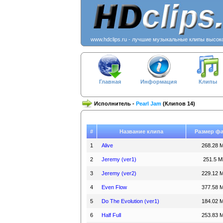
www.hdclips.ru - лучшие музыкальные клипы высок
Главная
Информация
Клипы
Исполнитель -
Pearl Jam
(Клипов 14)
#
Название клипа
Размер ф
1
Alive
268.28 
2
Jeremy (ver1)
251.5 M
3
Jeremy (ver2)
229.12 
4
Even Flow
377.58 
5
Do The Evolution (ver1)
184.02 
6
Half Full
253.83 