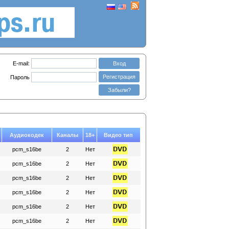
E-mail:
Вход
Регистрация
Пароль
Забыли?
Аудиокодек
Каналы
18+
Видео тип
pcm_s16be
2
Нет
pcm_s16be
2
Нет
pcm_s16be
2
Нет
pcm_s16be
2
Нет
pcm_s16be
2
Нет
pcm_s16be
2
Нет