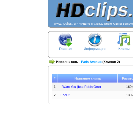
www.hdclips.ru - лучшие музыкальные клипы высок
Главная
Информация
Клипы
Исполнитель -
Paris Avenue
(Клипов 2)
#
Название клипа
Разме
1
I Want You (feat Robin One)
169.
2
Feel It
130.