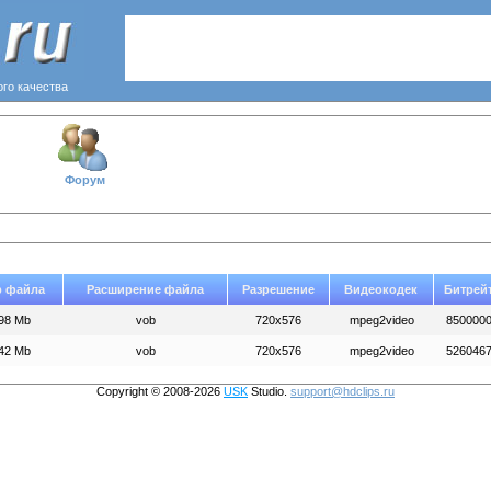
ого качества
Форум
р файла
Расширение файла
Разрешение
Видеокодек
Битрей
98 Mb
vob
720x576
mpeg2video
850000
42 Mb
vob
720x576
mpeg2video
526046
Copyright © 2008-2026
USK
Studio.
support@hdclips.ru