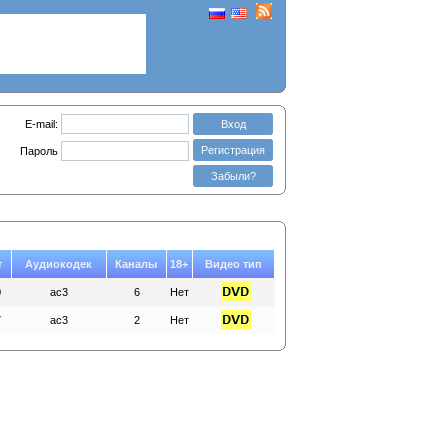
E-mail:
Вход
Регистрация
Пароль
Забыли?
т
Аудиокодек
Каналы
18+
Видео тип
0
ac3
6
Нет
7
ac3
2
Нет