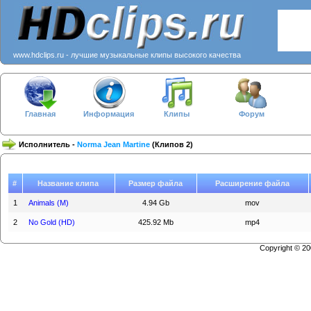
www.hdclips.ru - лучшие музыкальные клипы высокого качества
Главная
Информация
Клипы
Форум
Исполнитель -
Norma Jean Martine
(Клипов 2)
#
Название клипа
Размер файла
Расширение файла
1
Animals (M)
4.94 Gb
mov
2
No Gold (HD)
425.92 Mb
mp4
Copyright © 2