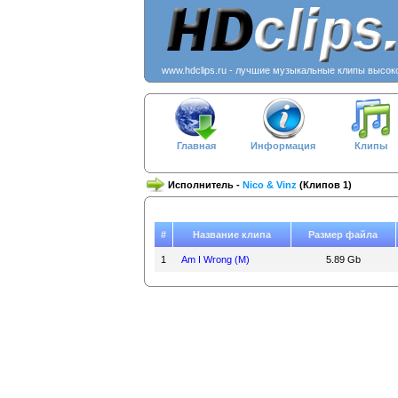
www.hdclips.ru - лучшие музыкальные клипы высок
Главная
Информация
Клипы
Исполнитель -
Nico & Vinz
(Клипов 1)
#
Название клипа
Размер файла
1
Am I Wrong (M)
5.89 Gb