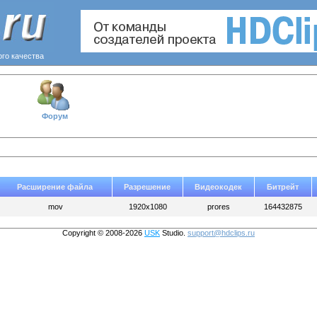
ого качества
Форум
Расширение файла
Разрешение
Видеокодек
Битрейт
mov
1920x1080
prores
164432875
Copyright © 2008-2026
USK
Studio.
support@hdclips.ru