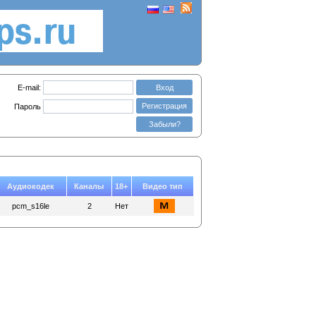
E-mail:
Вход
Регистрация
Пароль
Забыли?
Аудиокодек
Каналы
18+
Видео тип
pcm_s16le
2
Нет