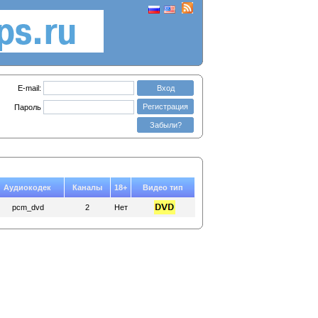
E-mail:
Вход
Регистрация
Пароль
Забыли?
Аудиокодек
Каналы
18+
Видео тип
pcm_dvd
2
Нет