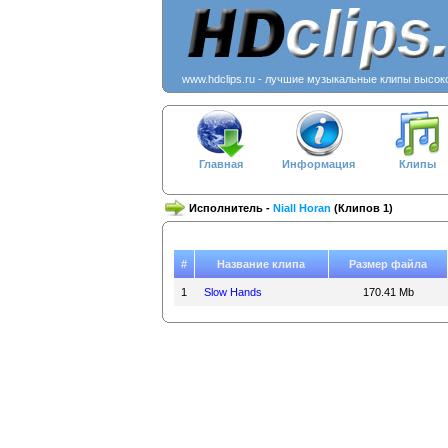
www.hdclips.ru - лучшие музыкальные клипы высок
Главная
Информация
Клипы
Исполнитель -
Niall Horan
(Клипов 1)
#
Название клипа
Размер файла
1
Slow Hands
170.41 Mb