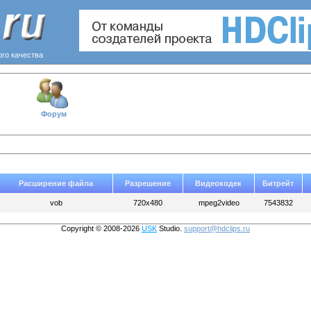
ого качества
Форум
Расширение файла
Разрешение
Видеокодек
Битрейт
vob
720x480
mpeg2video
7543832
Copyright © 2008-2026
USK
Studio.
support@hdclips.ru