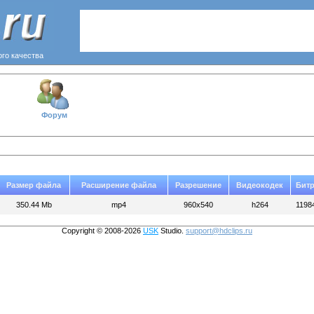
ого качества
Форум
Размер файла
Расширение файла
Разрешение
Видеокодек
Битр
350.44 Mb
mp4
960x540
h264
1198
Copyright © 2008-2026
USK
Studio.
support@hdclips.ru