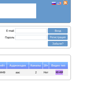
E-mail:
Вход
Регистрация
Пароль
Забыли?
ейт
Аудиокодек
Каналы
18+
Видео тип
4449
aac
2
Нет