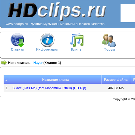
www.hdclips.ru - лучшие музыкальные клипы высокого качества
Главная
Информация
Клипы
Форум
Исполнитель -
Nayer
(Клипов 1)
#
Название клипа
Размер файла
1
Suave (Kiss Me) (feat Mohombi & Pitbull) (HD-Rip)
407.68 Mb
Copyright © 2