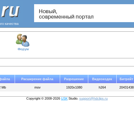
ого качества
Форум
 файла
Расширение файла
Разрешение
Видеокодек
Битрейт
2 Mb
mov
1920x1080
h264
20431438
Copyright © 2008-2026
USK
Studio.
support@hdclips.ru