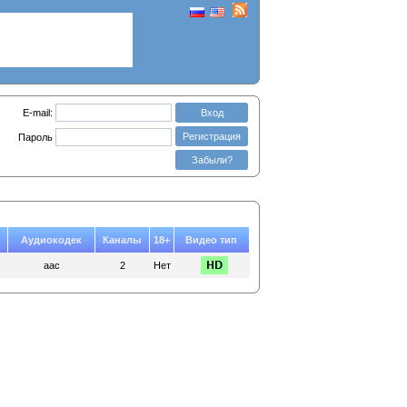
E-mail:
Вход
Регистрация
Пароль
Забыли?
Аудиокодек
Каналы
18+
Видео тип
aac
2
Нет