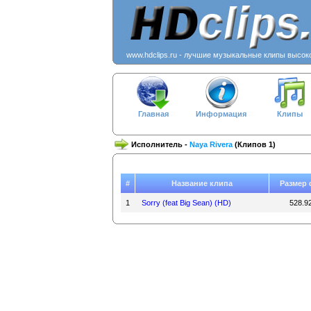
www.hdclips.ru - лучшие музыкальные клипы высок
Главная
Информация
Клипы
Исполнитель -
Naya Rivera
(Клипов 1)
#
Название клипа
Размер
1
Sorry (feat Big Sean) (HD)
528.9