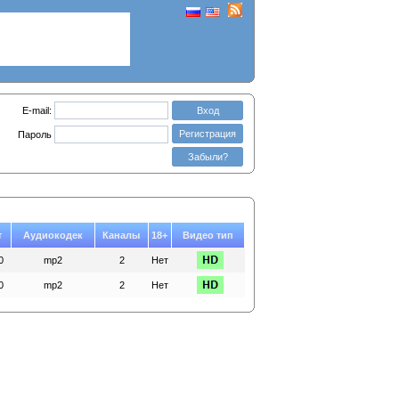
E-mail:
Вход
Регистрация
Пароль
Забыли?
т
Аудиокодек
Каналы
18+
Видео тип
0
mp2
2
Нет
0
mp2
2
Нет