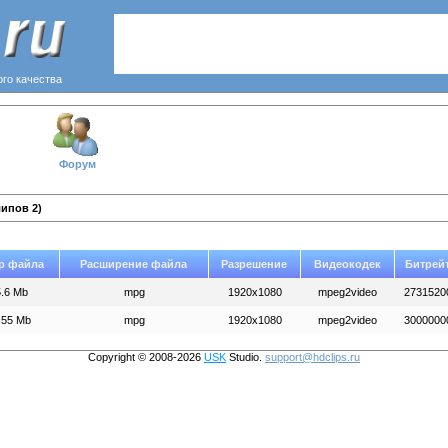
ого качества
Форум
ипов 2)
р файла
Расширение файла
Разрешение
Видеокодек
Битрей
.6 Mb
mpg
1920x1080
mpeg2video
2731520
.55 Mb
mpg
1920x1080
mpeg2video
3000000
Copyright © 2008-2026
USK
Studio.
support@hdclips.ru