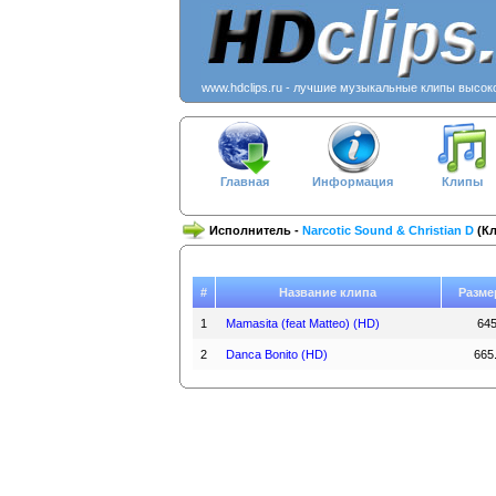
www.hdclips.ru - лучшие музыкальные клипы высок
Главная
Информация
Клипы
Исполнитель -
Narcotic Sound & Christian D
(Кл
#
Название клипа
Разме
1
Mamasita (feat Matteo) (HD)
645
2
Danca Bonito (HD)
665