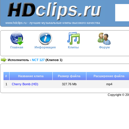
www.hdclips.ru - лучшие музыкальные клипы высокого качества
Главная
Информация
Клипы
Форум
Исполнитель -
NCT 127
(Клипов 1)
#
Название клипа
Размер файла
Расширение файла
1
Cherry Bomb (HD)
327.76 Mb
mp4
Copyright © 2