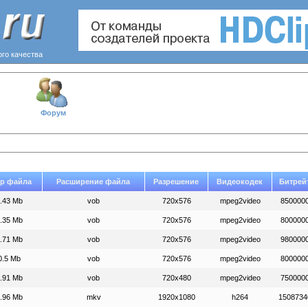
ого качества
Форум
р файла
Расширение файла
Разрешение
Видеокодек
Битрей
.43 Mb
vob
720x576
mpeg2video
850000
.35 Mb
vob
720x576
mpeg2video
800000
.71 Mb
vob
720x576
mpeg2video
980000
0.5 Mb
vob
720x576
mpeg2video
800000
.91 Mb
vob
720x480
mpeg2video
750000
.96 Mb
mkv
1920x1080
h264
1508734