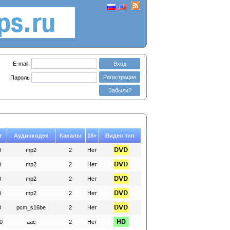
E-mail:
Вход
Регистрация
Пароль
Забыли?
т
Аудиокодек
Каналы
18+
Видео тип
0
mp2
2
Нет
0
mp2
2
Нет
0
mp2
2
Нет
0
mp2
2
Нет
0
pcm_s16be
2
Нет
0
aac
2
Нет