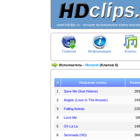
www.hdclips.ru - лучшие музыкальные клипы высок
Главная
Информация
Клипы
Исполнитель -
Morandi
(Клипов 6)
#
Название клипа
Разме
1
Save Me (feat Helene)
283
2
Angels (Love Is The Answer)
243
3
Falling Asleep
225
4
Love Me
18
5
Oh La La
148
6
Serenada (HD)
384