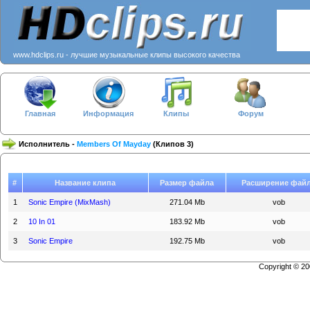
www.hdclips.ru - лучшие музыкальные клипы высокого качества
Главная
Информация
Клипы
Форум
Исполнитель -
Members Of Mayday
(Клипов 3)
#
Название клипа
Размер файла
Расширение фай
1
Sonic Empire (MixMash)
271.04 Mb
vob
2
10 In 01
183.92 Mb
vob
3
Sonic Empire
192.75 Mb
vob
Copyright © 2