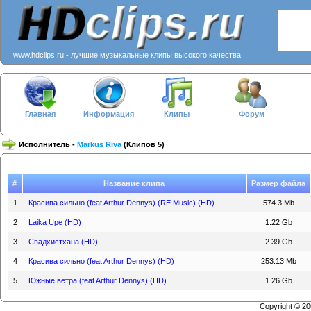
www.hdclips.ru - лучшие музыкальные клипы высокого качества
Главная
Информация
Клипы
Форум
Исполнитель -
Markus Riva
(Клипов 5)
#
Название клипа
Размер файла
1
Красива сильно (feat Arthur Dennys) (RE Music) (HD)
574.3 Mb
2
Laika Upe (HD)
1.22 Gb
3
Свадхистхана (HD)
2.39 Gb
4
Красива сильно (feat Arthur Dennys) (HD)
253.13 Mb
5
Южные ветра (feat Arthur Dennys) (HD)
1.26 Gb
Copyright © 2