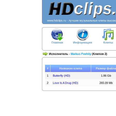
www.hdclips.ru - лучшие музыкальные клипы высок
Главная
Информация
Клипы
Исполнитель -
Markus Feehily
(Клипов 2)
#
Название клипа
Размер файла
1
Butterfly (HD)
1.86 Gb
2
Love Is A Drug (HD)
265.09 Mb