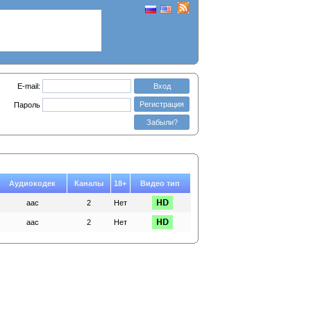
E-mail:
Вход
Регистрация
Пароль
Забыли?
Аудиокодек
Каналы
18+
Видео тип
aac
2
Нет
aac
2
Нет