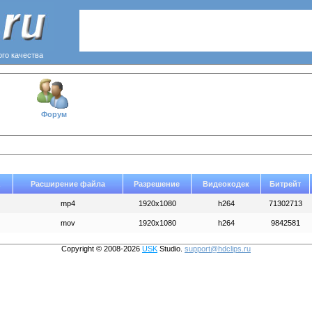
ого качества
Форум
Расширение файла
Разрешение
Видеокодек
Битрейт
mp4
1920x1080
h264
71302713
mov
1920x1080
h264
9842581
Copyright © 2008-2026
USK
Studio.
support@hdclips.ru