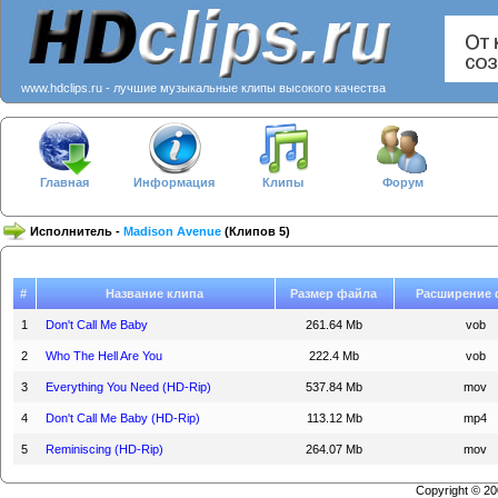
www.hdclips.ru - лучшие музыкальные клипы высокого качества
Главная
Информация
Клипы
Форум
Исполнитель -
Madison Avenue
(Клипов 5)
#
Название клипа
Размер файла
Расширение 
1
Don't Call Me Baby
261.64 Mb
vob
2
Who The Hell Are You
222.4 Mb
vob
3
Everything You Need (HD-Rip)
537.84 Mb
mov
4
Don't Call Me Baby (HD-Rip)
113.12 Mb
mp4
5
Reminiscing (HD-Rip)
264.07 Mb
mov
Copyright © 2