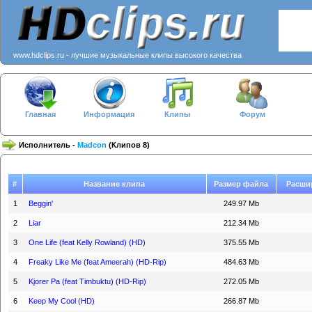
www.hdclips.ru - лучшие музыкальные клипы высокого качества
Главная
Информация
Клипы
Форум
Исполнитель -
Madcon
(Клипов 8)
#
Название клипа
Размер файла
Расши
1
Beggin'
249.97 Mb
2
Liar
212.34 Mb
3
One Life (feat Kelly Rowland) (HD)
375.55 Mb
4
Freaky Like Me (feat Ameerah) (HD-Rip)
484.63 Mb
5
Kjorer Pa (feat Timbuktu) (HD-Rip)
272.05 Mb
6
Keep My Cool (HD)
266.87 Mb