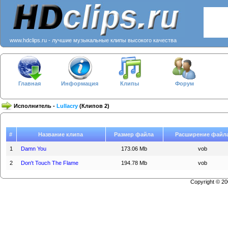
www.hdclips.ru - лучшие музыкальные клипы высокого качества
Главная
Информация
Клипы
Форум
Исполнитель -
Lullacry
(Клипов 2)
#
Название клипа
Размер файла
Расширение файл
1
Damn You
173.06 Mb
vob
2
Don't Touch The Flame
194.78 Mb
vob
Copyright © 2