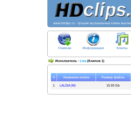
www.hdclips.ru - лучшие музыкальные клипы высок
Главная
Информация
Клипы
Исполнитель -
Lisa
(Клипов 1)
#
Название клипа
Размер файла
1
LALISA (M)
15.93 Gb