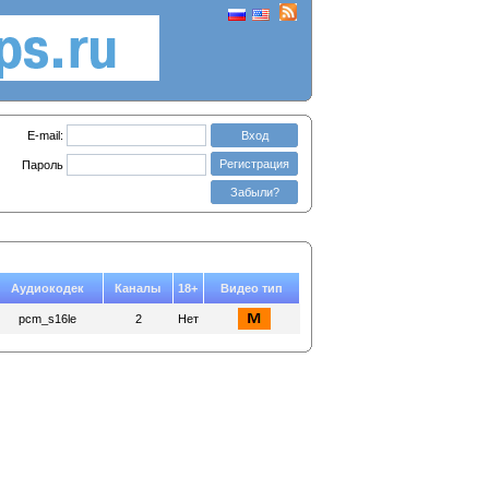
E-mail:
Вход
Регистрация
Пароль
Забыли?
Аудиокодек
Каналы
18+
Видео тип
pcm_s16le
2
Нет