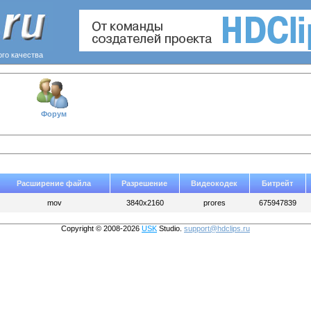
ого качества
Форум
Расширение файла
Разрешение
Видеокодек
Битрейт
mov
3840x2160
prores
675947839
Copyright © 2008-2026
USK
Studio.
support@hdclips.ru