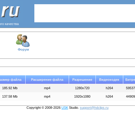
ого качества
Форум
азмер файла
Расширение файла
Разрешение
Видеокодек
Битр
185.92 Mb
mp4
1280x720
h264
59537
137.58 Mb
mp4
1920x1080
h264
44909
Copyright © 2008-2026
USK
Studio.
support@hdclips.ru