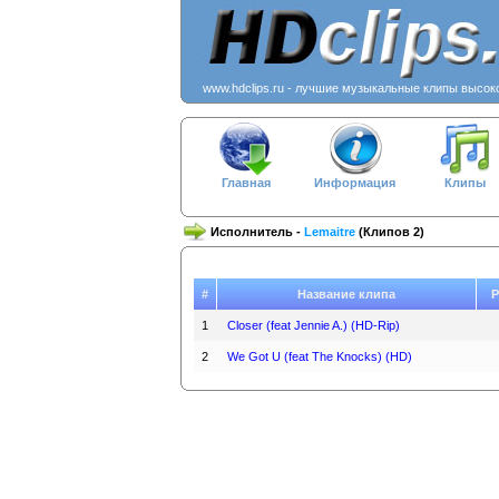
www.hdclips.ru - лучшие музыкальные клипы высок
Главная
Информация
Клипы
Исполнитель -
Lemaitre
(Клипов 2)
#
Название клипа
Р
1
Closer (feat Jennie A.) (HD-Rip)
2
We Got U (feat The Knocks) (HD)