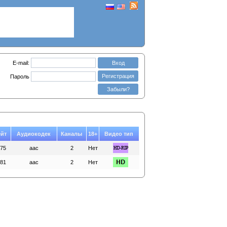
E-mail:
Вход
Регистрация
Пароль
Забыли?
ейт
Аудиокодек
Каналы
18+
Видео тип
75
aac
2
Нет
81
aac
2
Нет