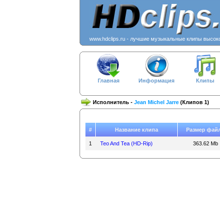
www.hdclips.ru - лучшие музыкальные клипы высок
Главная
Информация
Клипы
Исполнитель -
Jean Michel Jarre
(Клипов 1)
#
Название клипа
Размер фай
1
Teo And Tea (HD-Rip)
363.62 Mb