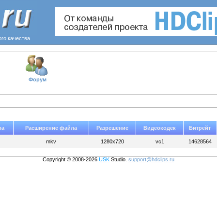
ого качества
Форум
ла
Расширение файла
Разрешение
Видеокодек
Битрейт
mkv
1280x720
vc1
14628564
Copyright © 2008-2026
USK
Studio.
support@hdclips.ru