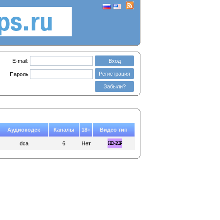
E-mail:
Вход
Регистрация
Пароль
Забыли?
Аудиокодек
Каналы
18+
Видео тип
dca
6
Нет