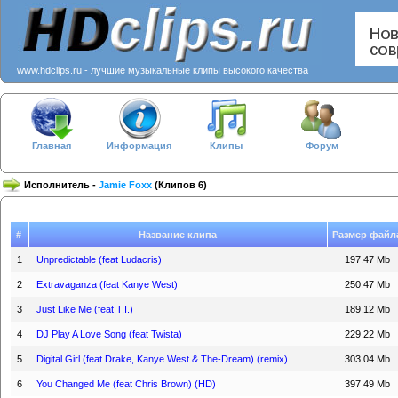
www.hdclips.ru - лучшие музыкальные клипы высокого качества
Главная
Информация
Клипы
Форум
Исполнитель -
Jamie Foxx
(Клипов 6)
#
Название клипа
Размер файл
1
Unpredictable (feat Ludacris)
197.47 Mb
2
Extravaganza (feat Kanye West)
250.47 Mb
3
Just Like Me (feat T.I.)
189.12 Mb
4
DJ Play A Love Song (feat Twista)
229.22 Mb
5
Digital Girl (feat Drake, Kanye West & The-Dream) (remix)
303.04 Mb
6
You Changed Me (feat Chris Brown) (HD)
397.49 Mb