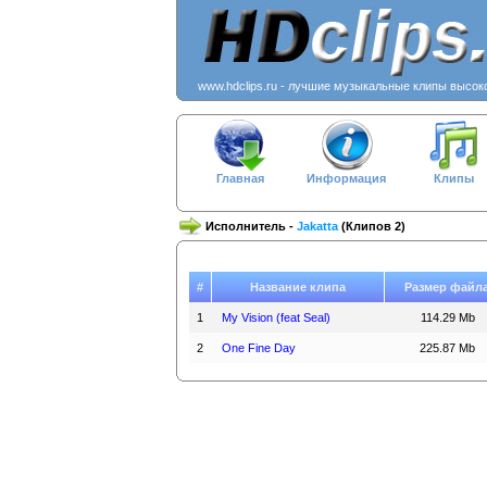
www.hdclips.ru - лучшие музыкальные клипы высок
Главная
Информация
Клипы
Исполнитель -
Jakatta
(Клипов 2)
#
Название клипа
Размер файл
1
My Vision (feat Seal)
114.29 Mb
2
One Fine Day
225.87 Mb