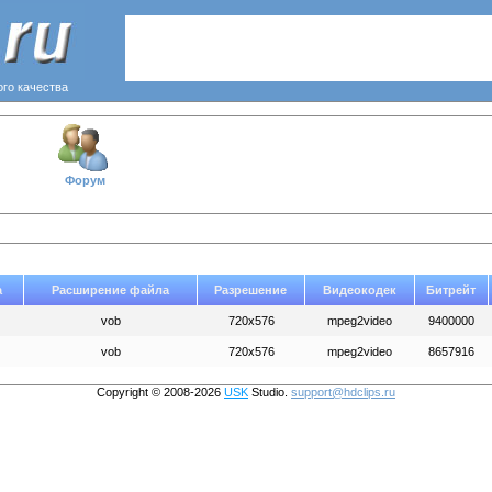
ого качества
Форум
а
Расширение файла
Разрешение
Видеокодек
Битрейт
vob
720x576
mpeg2video
9400000
vob
720x576
mpeg2video
8657916
Copyright © 2008-2026
USK
Studio.
support@hdclips.ru