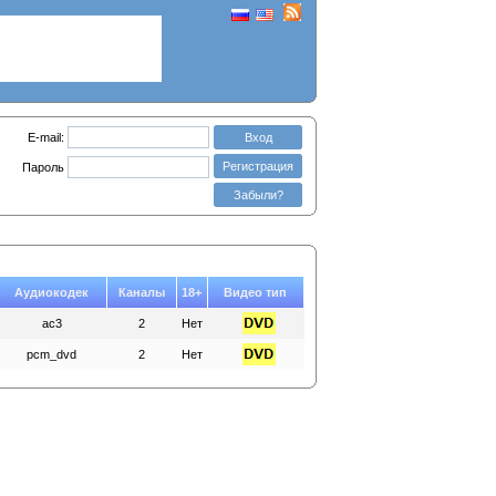
E-mail:
Вход
Регистрация
Пароль
Забыли?
Аудиокодек
Каналы
18+
Видео тип
ac3
2
Нет
pcm_dvd
2
Нет