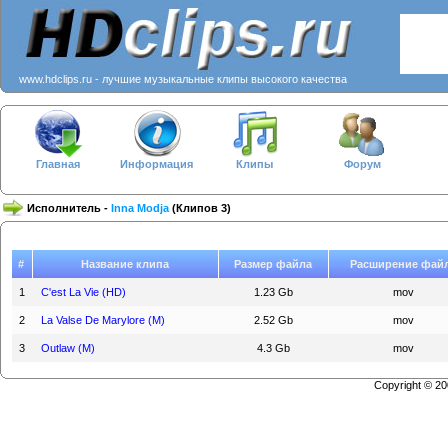
www.hdclips.ru - лучшие музыкальные клипы высокого качества
Главная
Информация
Клипы
Форум
Исполнитель -
Inna Modja
(Клипов 3)
#
Название клипа
Размер файла
Расширение фай
1
C'est La Vie (HD)
1.23 Gb
mov
2
La Valse De Marylore (M)
2.52 Gb
mov
3
Outlaw (M)
4.3 Gb
mov
Copyright © 2