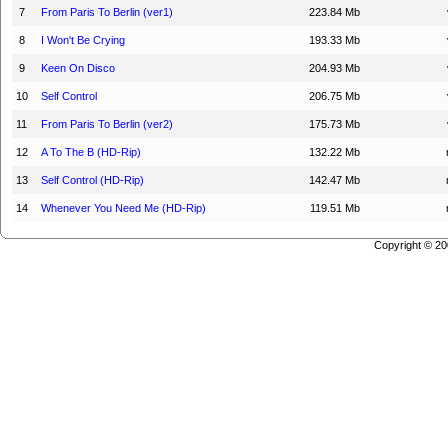
7
From Paris To Berlin (ver1)
223.84 Mb
8
I Won't Be Crying
193.33 Mb
9
Keen On Disco
204.93 Mb
10
Self Control
206.75 Mb
11
From Paris To Berlin (ver2)
175.73 Mb
12
A To The B (HD-Rip)
132.22 Mb
13
Self Control (HD-Rip)
142.47 Mb
14
Whenever You Need Me (HD-Rip)
119.51 Mb
Copyright © 2