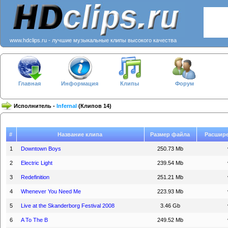
www.hdclips.ru - лучшие музыкальные клипы высокого качества
Главная
Информация
Клипы
Форум
Исполнитель -
Infernal
(Клипов 14)
#
Название клипа
Размер файла
Расшир
1
Downtown Boys
250.73 Mb
2
Electric Light
239.54 Mb
3
Redefinition
251.21 Mb
4
Whenever You Need Me
223.93 Mb
5
Live at the Skanderborg Festival 2008
3.46 Gb
6
A To The B
249.52 Mb