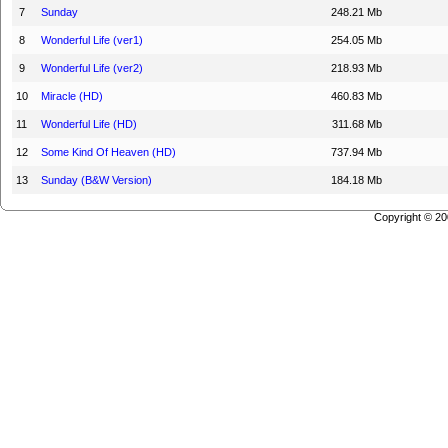
7
Sunday
248.21 Mb
8
Wonderful Life (ver1)
254.05 Mb
9
Wonderful Life (ver2)
218.93 Mb
10
Miracle (HD)
460.83 Mb
11
Wonderful Life (HD)
311.68 Mb
12
Some Kind Of Heaven (HD)
737.94 Mb
13
Sunday (B&W Version)
184.18 Mb
Copyright © 2