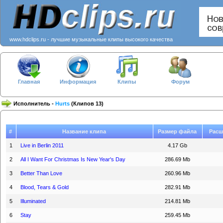
www.hdclips.ru - лучшие музыкальные клипы высокого качества
Главная
Информация
Клипы
Форум
Исполнитель -
Hurts
(Клипов 13)
#
Название клипа
Размер файла
Расш
1
Live in Berlin 2011
4.17 Gb
2
All I Want For Christmas Is New Year's Day
286.69 Mb
3
Better Than Love
260.96 Mb
4
Blood, Tears & Gold
282.91 Mb
5
Illuminated
214.81 Mb
6
Stay
259.45 Mb