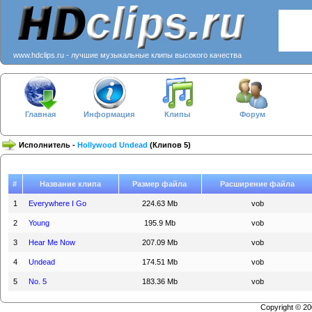
www.hdclips.ru - лучшие музыкальные клипы высокого качества
Главная
Информация
Клипы
Форум
Исполнитель -
Hollywood Undead
(Клипов 5)
#
Название клипа
Размер файла
Расширение файла
1
Everywhere I Go
224.63 Mb
vob
2
Young
195.9 Mb
vob
3
Hear Me Now
207.09 Mb
vob
4
Undead
174.51 Mb
vob
5
No. 5
183.36 Mb
vob
Copyright © 2