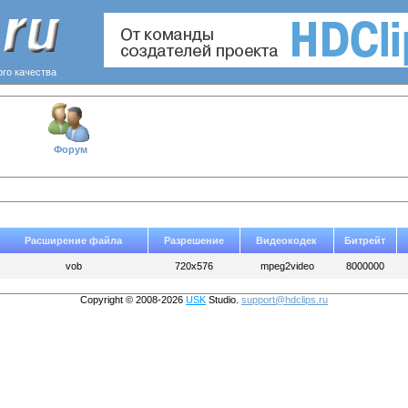
ого качества
Форум
Расширение файла
Разрешение
Видеокодек
Битрейт
vob
720x576
mpeg2video
8000000
Copyright © 2008-2026
USK
Studio.
support@hdclips.ru