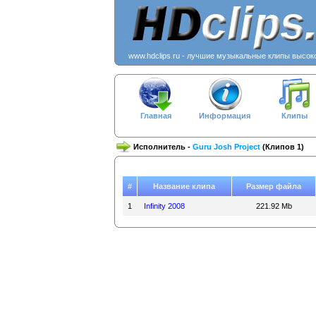
www.hdclips.ru - лучшие музыкальные клипы высок
Главная
Информация
Клипы
Исполнитель -
Guru Josh Project
(Клипов 1)
#
Название клипа
Размер файла
1
Infinity 2008
221.92 Mb