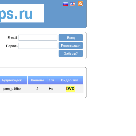
E-mail:
Вход
Регистрация
Пароль
Забыли?
Аудиокодек
Каналы
18+
Видео тип
pcm_s16be
2
Нет