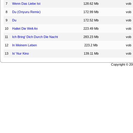
7
Wenn Das Liebe Ist
128.62 Mb
vob
8
Du (Onyuru Remix)
172.99 Mb
vob
9
Du
172.52 Mb
vob
10
Haltet Die Welt An
223.49 Mb
vob
11
Ich Bring' Dich Durch Die Nacht
283.23 Mb
vob
12
In Meinem Leben
223.2 Mb
vob
13
Is' Nur Kino
139.11 Mb
vob
Copyright © 2