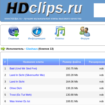
www.hdclips.ru - лучшие музыкальные клипы высокого качества
Главная
Информация
Клипы
Форум
Исполнитель -
Glashaus
(Клипов 13)
#
Название клипа
Размер файла
Расширение
1
Bald (Und Wir Sind Frei)
150.75 Mb
vob
2
Land In Sicht (Silversurfer Mix)
183.28 Mb
vob
3
Land In Sicht
164.06 Mb
vob
4
Ohne Dich
138.26 Mb
vob
5
Trost (Es Tut Weh)
130.88 Mb
vob
6
Was Immer Es Ist
108.81 Mb
vob