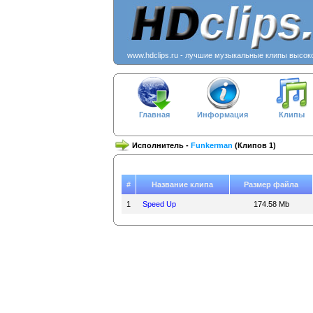
www.hdclips.ru - лучшие музыкальные клипы высок
Главная
Информация
Клипы
Исполнитель -
Funkerman
(Клипов 1)
#
Название клипа
Размер файла
1
Speed Up
174.58 Mb