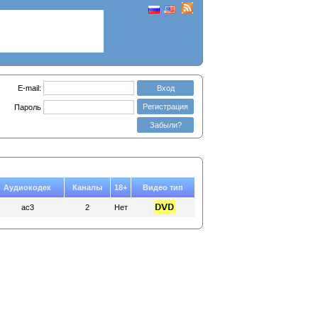
E-mail:
Вход
Регистрация
Пароль
Забыли?
Аудиокодек
Каналы
18+
Видео тип
ac3
2
Нет