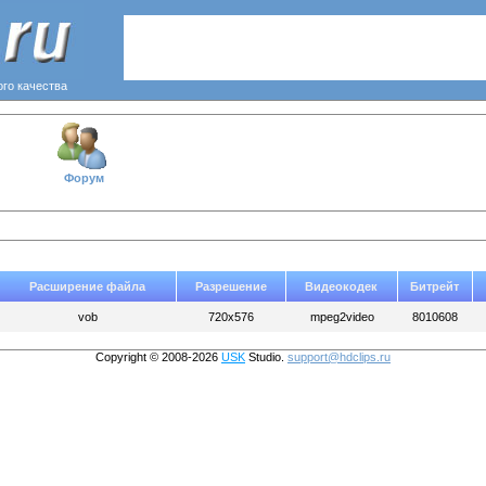
ого качества
Форум
Расширение файла
Разрешение
Видеокодек
Битрейт
vob
720x576
mpeg2video
8010608
Copyright © 2008-2026
USK
Studio.
support@hdclips.ru