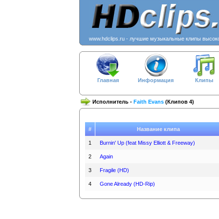
www.hdclips.ru - лучшие музыкальные клипы высок
Главная
Информация
Клипы
Исполнитель -
Faith Evans
(Клипов 4)
#
Название клипа
1
Burnin' Up (feat Missy Elliott & Freeway)
2
Again
3
Fragile (HD)
4
Gone Already (HD-Rip)