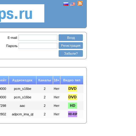
E-mail:
Вход
Регистрация
Пароль
Забыли?
рейт
Аудиокодек
Каналы
18+
Видео тип
0000
pcm_s16be
2
Нет
0000
pcm_s16be
2
Нет
7298
aac
2
Нет
2802
adpcm_ima_qt
2
Нет