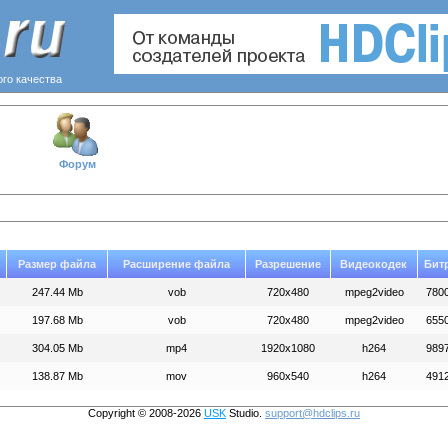
ого качества
Форум
Размер файла
Расширение файла
Разрешение
Видеокодек
Бит
247.44 Mb
vob
720x480
mpeg2video
780
197.68 Mb
vob
720x480
mpeg2video
655
304.05 Mb
mp4
1920x1080
h264
989
138.87 Mb
mov
960x540
h264
491
Copyright © 2008-2026
USK
Studio.
support@hdclips.ru